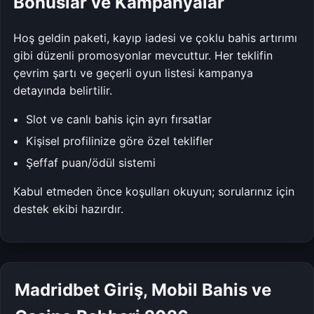
Bonuslar ve Kampanyalar
Hoş geldin paketi, kayıp iadesi ve çoklu bahis artırımı
gibi düzenli promosyonlar mevcuttur. Her teklifin
çevrim şartı ve geçerli oyun listesi kampanya
detayında belirtilir.
Slot ve canlı bahis için ayrı fırsatlar
Kişisel profilinize göre özel teklifler
Şeffaf puan/ödül sistemi
Kabul etmeden önce koşulları okuyun; sorularınız için
destek ekibi hazırdır.
Madridbet Giriş, Mobil Bahis ve