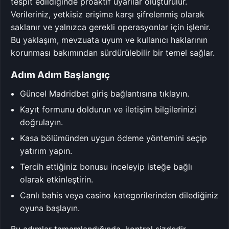
tespit edildiğinde proaktif uyarılar oluşturulur.
Verileriniz, yetkisiz erişime karşı şifrelenmiş olarak
saklanır ve yalnızca gerekli operasyonlar için işlenir.
Bu yaklaşım, mevzuata uyum ve kullanıcı haklarının
korunması bakımından sürdürülebilir bir temel sağlar.
Adım Adım Başlangıç
Güncel Madridbet giriş bağlantısına tıklayın.
Kayıt formunu doldurun ve iletişim bilgilerinizi
doğrulayın.
Kasa bölümünden uygun ödeme yöntemini seçip
yatırım yapın.
Tercih ettiğiniz bonusu inceleyip isteğe bağlı
olarak etkinleştirin.
Canlı bahis veya casino kategorilerinden dilediğiniz
oyuna başlayın.