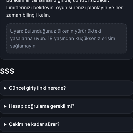
Bu adımlar tamamlandığında, kontrol sizdedir.
Limitlerinizi belirleyin, oyun sürenizi planlayın ve her
zaman bilinçli kalın.
Uyarı: Bulunduğunuz ülkenin yürürlükteki
yasalarına uyun. 18 yaşından küçükseniz erişim
sağlamayın.
SSS
Güncel giriş linki nerede?
Hesap doğrulama gerekli mi?
Çekim ne kadar sürer?