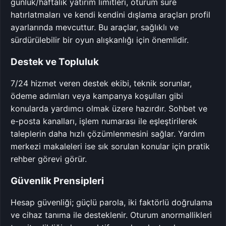
günlük/haftalık yatırım limitleri, oturum süre
hatırlatmaları ve kendi kendini dışlama araçları profil
ayarlarında mevcuttur. Bu araçlar, sağlıklı ve
sürdürülebilir bir oyun alışkanlığı için önemlidir.
Destek ve Topluluk
7/24 hizmet veren destek ekibi, teknik sorunlar,
ödeme adımları veya kampanya koşulları gibi
konularda yardımcı olmak üzere hazırdır. Sohbet ve
e-posta kanalları, işlem numarası ile eşleştirilerek
taleplerin daha hızlı çözümlenmesini sağlar. Yardım
merkezi makaleleri ise sık sorulan konular için pratik
rehber görevi görür.
Güvenlik Prensipleri
Hesap güvenliği; güçlü parola, iki faktörlü doğrulama
ve cihaz tanıma ile desteklenir. Oturum anormallikleri