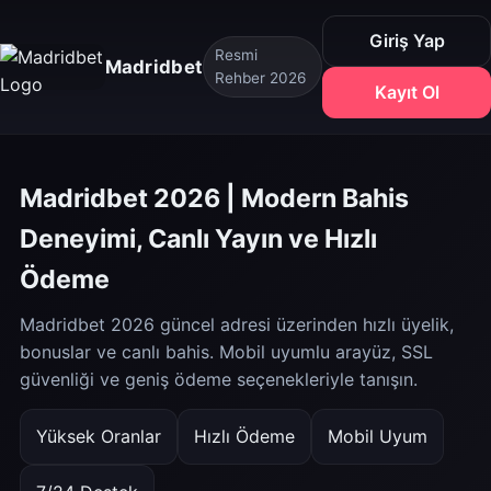
Giriş Yap
Resmi
Madridbet
Rehber 2026
Kayıt Ol
Madridbet 2026 | Modern Bahis
Deneyimi, Canlı Yayın ve Hızlı
Ödeme
Madridbet 2026 güncel adresi üzerinden hızlı üyelik,
bonuslar ve canlı bahis. Mobil uyumlu arayüz, SSL
güvenliği ve geniş ödeme seçenekleriyle tanışın.
Yüksek Oranlar
Hızlı Ödeme
Mobil Uyum