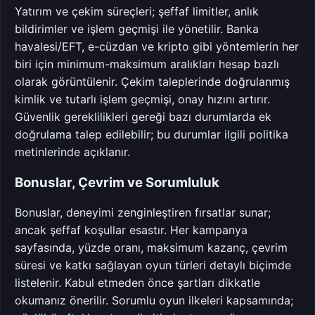
Yatırım ve çekim süreçleri; şeffaf limitler, anlık
bildirimler ve işlem geçmişi ile yönetilir. Banka
havalesi/EFT, e-cüzdan ve kripto gibi yöntemlerin her
biri için minimum-maksimum aralıkları hesap bazlı
olarak görüntülenir. Çekim taleplerinde doğrulanmış
kimlik ve tutarlı işlem geçmişi, onay hızını artırır.
Güvenlik gereklilikleri gereği bazı durumlarda ek
doğrulama talep edilebilir; bu durumlar ilgili politika
metinlerinde açıklanır.
Bonuslar, Çevrim ve Sorumluluk
Bonuslar, deneyimi zenginleştiren fırsatlar sunar;
ancak şeffaf koşullar esastır. Her kampanya
sayfasında, yüzde oranı, maksimum kazanç, çevrim
süresi ve katkı sağlayan oyun türleri detaylı biçimde
listelenir. Kabul etmeden önce şartları dikkatle
okumanız önerilir. Sorumlu oyun ilkeleri kapsamında;