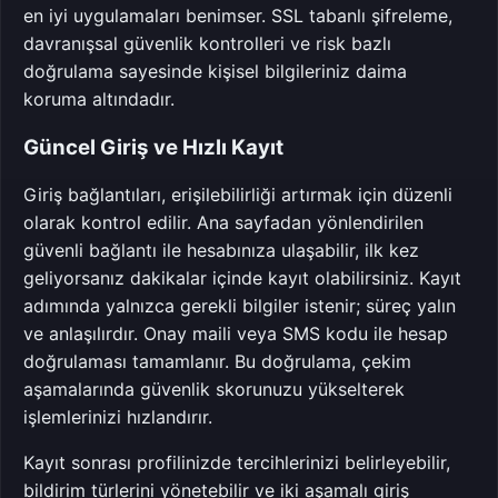
en iyi uygulamaları benimser. SSL tabanlı şifreleme,
davranışsal güvenlik kontrolleri ve risk bazlı
doğrulama sayesinde kişisel bilgileriniz daima
koruma altındadır.
Güncel Giriş ve Hızlı Kayıt
Giriş bağlantıları, erişilebilirliği artırmak için düzenli
olarak kontrol edilir. Ana sayfadan yönlendirilen
güvenli bağlantı ile hesabınıza ulaşabilir, ilk kez
geliyorsanız dakikalar içinde kayıt olabilirsiniz. Kayıt
adımında yalnızca gerekli bilgiler istenir; süreç yalın
ve anlaşılırdır. Onay maili veya SMS kodu ile hesap
doğrulaması tamamlanır. Bu doğrulama, çekim
aşamalarında güvenlik skorunuzu yükselterek
işlemlerinizi hızlandırır.
Kayıt sonrası profilinizde tercihlerinizi belirleyebilir,
bildirim türlerini yönetebilir ve iki aşamalı giriş