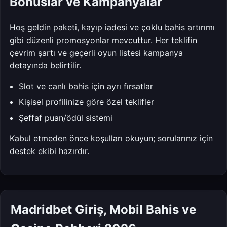
Bonuslar ve Kampanyalar
Hoş geldin paketi, kayıp iadesi ve çoklu bahis artırımı
gibi düzenli promosyonlar mevcuttur. Her teklifin
çevrim şartı ve geçerli oyun listesi kampanya
detayında belirtilir.
Slot ve canlı bahis için ayrı fırsatlar
Kişisel profilinize göre özel teklifler
Şeffaf puan/ödül sistemi
Kabul etmeden önce koşulları okuyun; sorularınız için
destek ekibi hazırdır.
Madridbet Giriş, Mobil Bahis ve