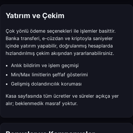
Yatırım ve Çekim
Çok yönlü ödeme seçenekleri ile işlemler basittir.
Banka transferi, e-cüzdan ve kriptoyla saniyeler
içinde yatırım yapabilir, doğrulanmış hesaplarda
hızlandırılmış çekim akışından yararlanabilirsiniz.
Anlık bildirim ve işlem geçmişi
Min/Max limitlerin şeffaf gösterimi
Gelişmiş dolandırıcılık koruması
Kasa sayfasında tüm ücretler ve süreler açıkça yer
alır; beklenmedik masraf yoktur.