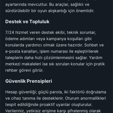
ayarlarında mevcuttur. Bu araçlar, sağlıklı ve
sürdürülebilir bir oyun alışkanlığı için önemlidir.
Destek ve Topluluk
7/24 hizmet veren destek ekibi, teknik sorunlar,
ödeme adımları veya kampanya koşulları gibi
konularda yardımcı olmak üzere hazırdır. Sohbet ve
e-posta kanalları, işlem numarası ile eşleştirilerek
taleplerin daha hızlı çözümlenmesini sağlar. Yardım
merkezi makaleleri ise sık sorulan konular için pratik
rehber görevi görür.
Güvenlik Prensipleri
Hesap güvenliği; güçlü parola, iki faktörlü doğrulama
ve cihaz tanıma ile desteklenir. Oturum anormallikleri
tespit edildiğinde proaktif uyarılar oluşturulur.
Verileriniz, yetkisiz erişime karşı şifrelenmiş olarak