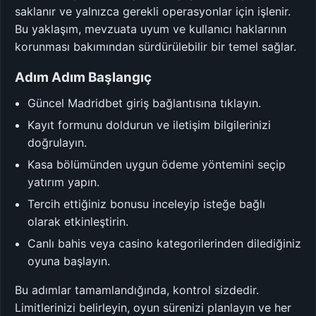
saklanır ve yalnızca gerekli operasyonlar için işlenir.
Bu yaklaşım, mevzuata uyum ve kullanıcı haklarının
korunması bakımından sürdürülebilir bir temel sağlar.
Adım Adım Başlangıç
Güncel Madridbet giriş bağlantısına tıklayın.
Kayıt formunu doldurun ve iletişim bilgilerinizi
doğrulayın.
Kasa bölümünden uygun ödeme yöntemini seçip
yatırım yapın.
Tercih ettiğiniz bonusu inceleyip isteğe bağlı
olarak etkinleştirin.
Canlı bahis veya casino kategorilerinden dilediğiniz
oyuna başlayın.
Bu adımlar tamamlandığında, kontrol sizdedir.
Limitlerinizi belirleyin, oyun sürenizi planlayın ve her