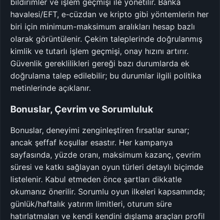
bildirimler ve işlem geçmişi ile yönetilir. Banka
havalesi/EFT, e-cüzdan ve kripto gibi yöntemlerin her
biri için minimum-maksimum aralıkları hesap bazlı
olarak görüntülenir. Çekim taleplerinde doğrulanmış
kimlik ve tutarlı işlem geçmişi, onay hızını artırır.
Güvenlik gereklilikleri gereği bazı durumlarda ek
doğrulama talep edilebilir; bu durumlar ilgili politika
metinlerinde açıklanır.
Bonuslar, Çevrim ve Sorumluluk
Bonuslar, deneyimi zenginleştiren fırsatlar sunar;
ancak şeffaf koşullar esastır. Her kampanya
sayfasında, yüzde oranı, maksimum kazanç, çevrim
süresi ve katkı sağlayan oyun türleri detaylı biçimde
listelenir. Kabul etmeden önce şartları dikkatle
okumanız önerilir. Sorumlu oyun ilkeleri kapsamında;
günlük/haftalık yatırım limitleri, oturum süre
hatırlatmaları ve kendi kendini dışlama araçları profil