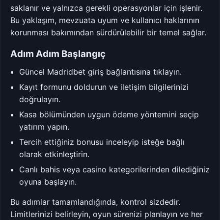
saklanır ve yalnızca gerekli operasyonlar için işlenir.
Bu yaklaşım, mevzuata uyum ve kullanıcı haklarının
korunması bakımından sürdürülebilir bir temel sağlar.
Adım Adım Başlangıç
Güncel Madridbet giriş bağlantısına tıklayın.
Kayıt formunu doldurun ve iletişim bilgilerinizi
doğrulayın.
Kasa bölümünden uygun ödeme yöntemini seçip
yatırım yapın.
Tercih ettiğiniz bonusu inceleyip isteğe bağlı
olarak etkinleştirin.
Canlı bahis veya casino kategorilerinden dilediğiniz
oyuna başlayın.
Bu adımlar tamamlandığında, kontrol sizdedir.
Limitlerinizi belirleyin, oyun sürenizi planlayın ve her