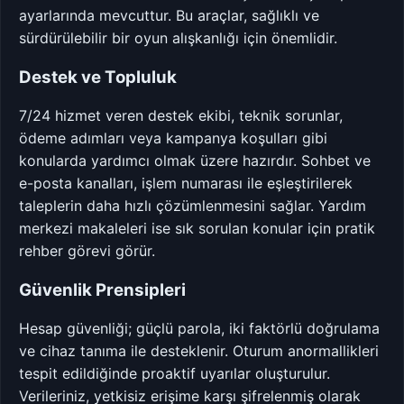
ayarlarında mevcuttur. Bu araçlar, sağlıklı ve
sürdürülebilir bir oyun alışkanlığı için önemlidir.
Destek ve Topluluk
7/24 hizmet veren destek ekibi, teknik sorunlar,
ödeme adımları veya kampanya koşulları gibi
konularda yardımcı olmak üzere hazırdır. Sohbet ve
e-posta kanalları, işlem numarası ile eşleştirilerek
taleplerin daha hızlı çözümlenmesini sağlar. Yardım
merkezi makaleleri ise sık sorulan konular için pratik
rehber görevi görür.
Güvenlik Prensipleri
Hesap güvenliği; güçlü parola, iki faktörlü doğrulama
ve cihaz tanıma ile desteklenir. Oturum anormallikleri
tespit edildiğinde proaktif uyarılar oluşturulur.
Verileriniz, yetkisiz erişime karşı şifrelenmiş olarak