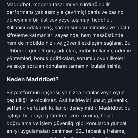
Madridbet, modern tasarımı ve sürdürülebilir
performans yaklaşımıyla çevrimiçi bahis ve casino
deneyimini bir üst seviyeye taşımayı hedefler.
Kullanıcı odaklı akış, kararlı sunucu mimarisi ve güçlü
şifreleme katmanları sayesinde, hem masaüstünde
hem de mobilde hızlı ve güvenli etkileşim sağlanır. Bu
rehberde güncel giriş adımları, mobil kullanım, ödeme
yöntemleri, bonus politikaları, sorumlu oyun ilkeleri
ve sıkça sorulan konuların tamamını bulabilirsiniz.
Neden Madridbet?
Bir platformun başarısı, yalnızca oranlar veya oyun
çeşitliliği ile ölçülmez. Asıl belirleyici unsur; güvenlik,
şeffaflık ve tutarlı kullanıcı deneyimidir. Madridbet bu
üçlüyü bir araya getirirken, veri koruma, hesap
doğrulama ve işlem güvenliği gibi konularda güncel
en iyi uygulamaları benimser. SSL tabanlı şifreleme,