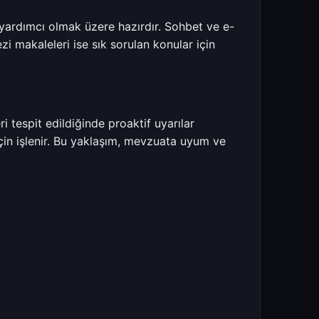
yardımcı olmak üzere hazırdır. Sohbet ve e-
zi makaleleri ise sık sorulan konular için
i tespit edildiğinde proaktif uyarılar
 için işlenir. Bu yaklaşım, mevzuata uyum ve