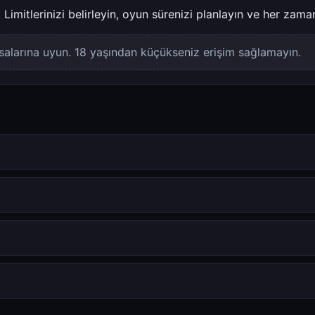
imitlerinizi belirleyin, oyun sürenizi planlayın ve her zaman 
salarına uyun. 18 yaşından küçükseniz erişim sağlamayın.