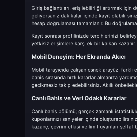
Giriş bağlantıları, erişilebilirliği artırmak içi
geliyorsanız dakikalar içinde kayıt olabilirsini
hesap doğrulaması tamamlanır. Bu doğrulama, 
Kayıt sonrası profilinizde tercihlerinizi belirle
yetkisiz erişimlere karşı ek bir kalkan kazanır.
Mobil Deneyim: Her Ekranda Akıcı
Mobil tarayıcıda çalışan esnek arayüz, farklı 
bahis sırasında hızlı kararlar almanıza yardımc
gecikmesiz takip edebilirsiniz. Akıllı önbellek
Canlı Bahis ve Veri Odaklı Kararlar
Canlı bahis bölümü; gerçek zamanlı istatistikl
kuponlarınızı saniyeler içinde oluşturabilirsi
kazanç, çevrim etkisi ve limit uyarıları şeffaf 