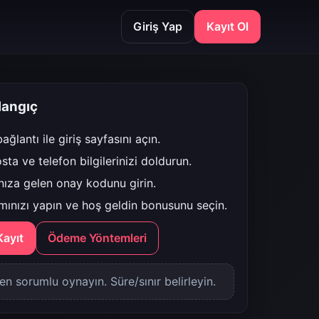
Giriş Yap
Kayıt Ol
langıç
ağlantı ile giriş sayfasını açın.
sta ve telefon bilgilerinizi doldurun.
ıza gelen onay kodunu girin.
rımınızı yapın ve hoş geldin bonusunu seçin.
ayıt
Ödeme Yöntemleri
en sorumlu oynayın. Süre/sınır belirleyin.