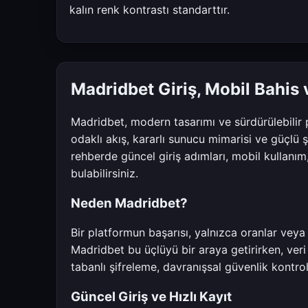
kalın renk kontrastı standarttır.
Madridbet Giriş, Mobil Bahis
Madridbet, modern tasarımı ve sürdürülebilir 
odaklı akış, kararlı sunucu mimarisi ve güçlü
rehberde güncel giriş adımları, mobil kullanım
bulabilirsiniz.
Neden Madridbet?
Bir platformun başarısı, yalnızca oranlar veya oy
Madridbet bu üçlüyü bir araya getirirken, ver
tabanlı şifreleme, davranışsal güvenlik kontrol
Güncel Giriş ve Hızlı Kayıt