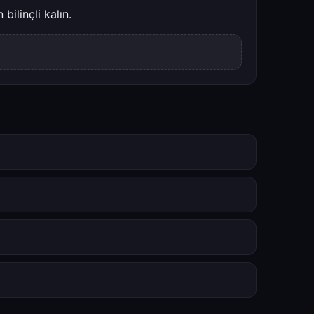
bilinçli kalın.