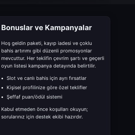
Bonuslar ve Kampanyalar
Hoş geldin paketi, kayıp iadesi ve çoklu
bahis artırımı gibi düzenli promosyonlar
mevcuttur. Her teklifin çevrim şartı ve geçerli
oyun listesi kampanya detayında belirtilir.
Slot ve canlı bahis için ayrı fırsatlar
Kişisel profilinize göre özel teklifler
Şeffaf puan/ödül sistemi
Kabul etmeden önce koşulları okuyun;
sorularınız için destek ekibi hazırdır.