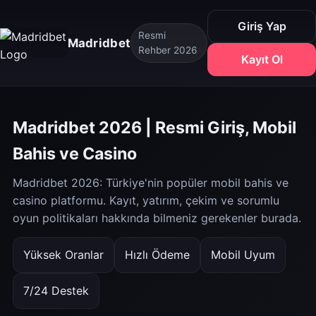
Giriş Yap
Resmi
Madridbet
Rehber 2026
Kayıt Ol
Madridbet 2026 | Resmi Giriş, Mobil
Bahis ve Casino
Madridbet 2026: Türkiye'nin popüler mobil bahis ve
casino platformu. Kayıt, yatırım, çekim ve sorumlu
oyun politikaları hakkında bilmeniz gerekenler burada.
Yüksek Oranlar
Hızlı Ödeme
Mobil Uyum
7/24 Destek