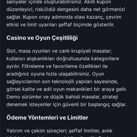
saniyeler içinde oluşturabilirsiniz. Akıllı kupon
düzenleyici, risk/ödül dengesini daha net görmenizi
sağlar. Kupon onay adımında olası kazanç, çevrim
etkisi ve limit uyarıları şeffaf biçimde gösterilir.
Casino ve Oyun Çeşitliliği
Slot, masa oyunları ve canlı krupiyeli masalar;
kullanıcı alışkanlıkları doğrultusunda kategorilere
ayrılır. Filtreleme ve favorileme özellikleri ile
aradığınız oyuna hızla ulaşabilirsiniz. Oyun
sağlayıcılarının son teknolojili yapıları sayesinde,
görsel kalite ve adil oyun mekanikleri bir araya gelir.
Demo sürümler ve düşük bahisli masalar, strateji
denemek isteyenler için güvenli bir başlangıç sağlar.
Ödeme Yöntemleri ve Limitler
Yatırım ve çekim süreçleri; şeffaf limitler, anlık