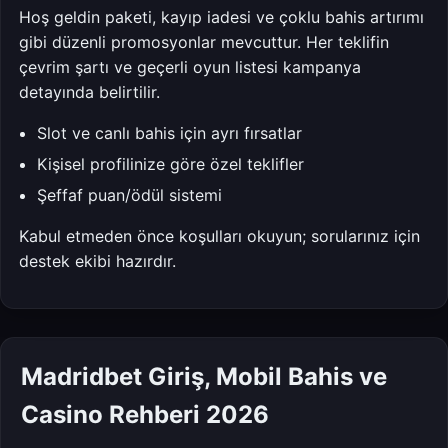
Hoş geldin paketi, kayıp iadesi ve çoklu bahis artırımı
gibi düzenli promosyonlar mevcuttur. Her teklifin
çevrim şartı ve geçerli oyun listesi kampanya
detayında belirtilir.
Slot ve canlı bahis için ayrı fırsatlar
Kişisel profilinize göre özel teklifler
Şeffaf puan/ödül sistemi
Kabul etmeden önce koşulları okuyun; sorularınız için
destek ekibi hazırdır.
Madridbet Giriş, Mobil Bahis ve
Casino Rehberi 2026