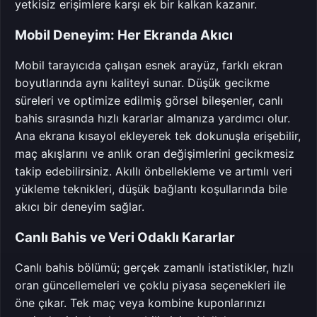
yetkisiz erişimlere karşı ek bir kalkan kazanır.
Mobil Deneyim: Her Ekranda Akıcı
Mobil tarayıcıda çalışan esnek arayüz, farklı ekran
boyutlarında aynı kaliteyi sunar. Düşük gecikme
süreleri ve optimize edilmiş görsel bileşenler, canlı
bahis sırasında hızlı kararlar almanıza yardımcı olur.
Ana ekrana kısayol ekleyerek tek dokunuşla erişebilir,
maç akışlarını ve anlık oran değişimlerini gecikmesiz
takip edebilirsiniz. Akıllı önbellekleme ve artımlı veri
yükleme teknikleri, düşük bağlantı koşullarında bile
akıcı bir deneyim sağlar.
Canlı Bahis ve Veri Odaklı Kararlar
Canlı bahis bölümü; gerçek zamanlı istatistikler, hızlı
oran güncellemeleri ve çoklu piyasa seçenekleri ile
öne çıkar. Tek maç veya kombine kuponlarınızı