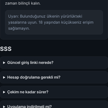
zaman bilinçli kalın.
Uyarı: Bulunduğunuz ülkenin yürürlükteki
yasalarına uyun. 18 yaşından küçükseniz erişim
sağlamayın.
SSS
Güncel giriş linki nerede?
Hesap doğrulama gerekli mi?
Çekim ne kadar sürer?
Uygulama indirilmeli mi?