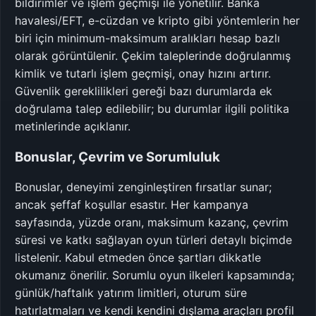
bildirimler ve işlem geçmişi ile yönetilir. Banka
havalesi/EFT, e-cüzdan ve kripto gibi yöntemlerin her
biri için minimum-maksimum aralıkları hesap bazlı
olarak görüntülenir. Çekim taleplerinde doğrulanmış
kimlik ve tutarlı işlem geçmişi, onay hızını artırır.
Güvenlik gereklilikleri gereği bazı durumlarda ek
doğrulama talep edilebilir; bu durumlar ilgili politika
metinlerinde açıklanır.
Bonuslar, Çevrim ve Sorumluluk
Bonuslar, deneyimi zenginleştiren fırsatlar sunar;
ancak şeffaf koşullar esastır. Her kampanya
sayfasında, yüzde oranı, maksimum kazanç, çevrim
süresi ve katkı sağlayan oyun türleri detaylı biçimde
listelenir. Kabul etmeden önce şartları dikkatle
okumanız önerilir. Sorumlu oyun ilkeleri kapsamında;
günlük/haftalık yatırım limitleri, oturum süre
hatırlatmaları ve kendi kendini dışlama araçları profil