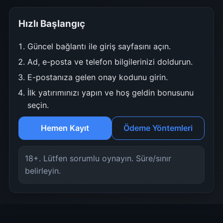
Hızlı Başlangıç
Güncel bağlantı ile giriş sayfasını açın.
Ad, e-posta ve telefon bilgilerinizi doldurun.
E-postanıza gelen onay kodunu girin.
İlk yatırımınızı yapın ve hoş geldin bonusunu
seçin.
Hemen Kayıt
Ödeme Yöntemleri
18+. Lütfen sorumlu oynayın. Süre/sınır
belirleyin.