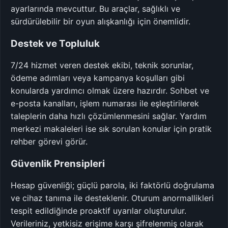
ayarlarında mevcuttur. Bu araçlar, sağlıklı ve
sürdürülebilir bir oyun alışkanlığı için önemlidir.
Destek ve Topluluk
7/24 hizmet veren destek ekibi, teknik sorunlar,
ödeme adımları veya kampanya koşulları gibi
konularda yardımcı olmak üzere hazırdır. Sohbet ve
e-posta kanalları, işlem numarası ile eşleştirilerek
taleplerin daha hızlı çözümlenmesini sağlar. Yardım
merkezi makaleleri ise sık sorulan konular için pratik
rehber görevi görür.
Güvenlik Prensipleri
Hesap güvenliği; güçlü parola, iki faktörlü doğrulama
ve cihaz tanıma ile desteklenir. Oturum anormallikleri
tespit edildiğinde proaktif uyarılar oluşturulur.
Verileriniz, yetkisiz erişime karşı şifrelenmiş olarak