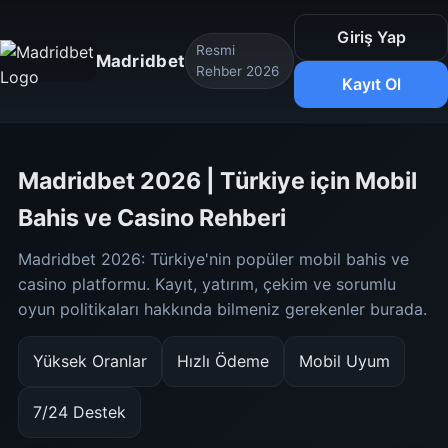
Giriş Yap
Resmi
Madridbet
Rehber 2026
Kayıt Ol
Madridbet 2026 | Türkiye için Mobil
Bahis ve Casino Rehberi
Madridbet 2026: Türkiye'nin popüler mobil bahis ve
casino platformu. Kayıt, yatırım, çekim ve sorumlu
oyun politikaları hakkında bilmeniz gerekenler burada.
Yüksek Oranlar
Hızlı Ödeme
Mobil Uyum
7/24 Destek