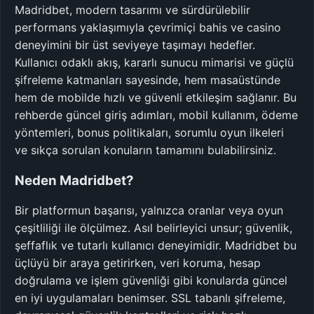
Madridbet, modern tasarımı ve sürdürülebilir
performans yaklaşımıyla çevrimiçi bahis ve casino
deneyimini bir üst seviyeye taşımayı hedefler.
Kullanıcı odaklı akış, kararlı sunucu mimarisi ve güçlü
şifreleme katmanları sayesinde, hem masaüstünde
hem de mobilde hızlı ve güvenli etkileşim sağlanır. Bu
rehberde güncel giriş adımları, mobil kullanım, ödeme
yöntemleri, bonus politikaları, sorumlu oyun ilkeleri
ve sıkça sorulan konuların tamamını bulabilirsiniz.
Neden Madridbet?
Bir platformun başarısı, yalnızca oranlar veya oyun
çeşitliliği ile ölçülmez. Asıl belirleyici unsur; güvenlik,
şeffaflık ve tutarlı kullanıcı deneyimidir. Madridbet bu
üçlüyü bir araya getirirken, veri koruma, hesap
doğrulama ve işlem güvenliği gibi konularda güncel
en iyi uygulamaları benimser. SSL tabanlı şifreleme,