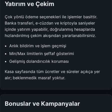
Yatırım ve Çekim
Çok yönlü ödeme seçenekleri ile işlemler basittir.
Banka transferi, e-cüzdan ve kriptoyla saniyeler
içinde yatırım yapabilir, doğrulanmış hesaplarda
hızlandırılmış çekim akışından yararlanabilirsiniz.
Anlık bildirim ve işlem geçmişi
Min/Max limitlerin şeffaf gösterimi
Gelişmiş dolandırıcılık koruması
Kasa sayfasında tüm ücretler ve süreler açıkça yer
alır; beklenmedik masraf yoktur.
Bonuslar ve Kampanyalar