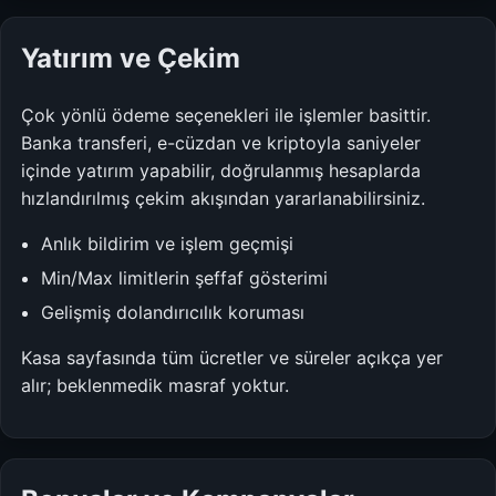
Yatırım ve Çekim
Çok yönlü ödeme seçenekleri ile işlemler basittir.
Banka transferi, e-cüzdan ve kriptoyla saniyeler
içinde yatırım yapabilir, doğrulanmış hesaplarda
hızlandırılmış çekim akışından yararlanabilirsiniz.
Anlık bildirim ve işlem geçmişi
Min/Max limitlerin şeffaf gösterimi
Gelişmiş dolandırıcılık koruması
Kasa sayfasında tüm ücretler ve süreler açıkça yer
alır; beklenmedik masraf yoktur.