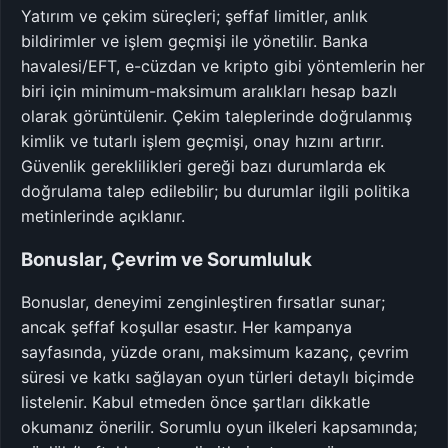
Yatırım ve çekim süreçleri; şeffaf limitler, anlık
bildirimler ve işlem geçmişi ile yönetilir. Banka
havalesi/EFT, e-cüzdan ve kripto gibi yöntemlerin her
biri için minimum-maksimum aralıkları hesap bazlı
olarak görüntülenir. Çekim taleplerinde doğrulanmış
kimlik ve tutarlı işlem geçmişi, onay hızını artırır.
Güvenlik gereklilikleri gereği bazı durumlarda ek
doğrulama talep edilebilir; bu durumlar ilgili politika
metinlerinde açıklanır.
Bonuslar, Çevrim ve Sorumluluk
Bonuslar, deneyimi zenginleştiren fırsatlar sunar;
ancak şeffaf koşullar esastır. Her kampanya
sayfasında, yüzde oranı, maksimum kazanç, çevrim
süresi ve katkı sağlayan oyun türleri detaylı biçimde
listelenir. Kabul etmeden önce şartları dikkatle
okumanız önerilir. Sorumlu oyun ilkeleri kapsamında;