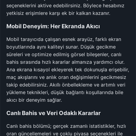
seçeneklerini aktive edebilirsiniz. Böylece hesabınız
yetkisiz erişimlere karşı ek bir kalkan kazanır.
Mobil Deneyim: Her Ekranda Akıcı
Mobil tarayıcıda çalışan esnek arayüz, farklı ekran
boyutlarında aynı kaliteyi sunar. Düşük gecikme
süreleri ve optimize edilmiş görsel bileşenler, canlı
bahis sırasında hızlı kararlar almanıza yardımcı olur.
Ana ekrana kısayol ekleyerek tek dokunuşla erişebilir,
maç akışlarını ve anlık oran değişimlerini gecikmesiz
takip edebilirsiniz. Akıllı önbellekleme ve artımlı veri
yükleme teknikleri, düşük bağlantı koşullarında bile
akıcı bir deneyim sağlar.
Canlı Bahis ve Veri Odaklı Kararlar
Canlı bahis bölümü; gerçek zamanlı istatistikler, hızlı
oran güncellemeleri ve çoklu piyasa seçenekleri ile