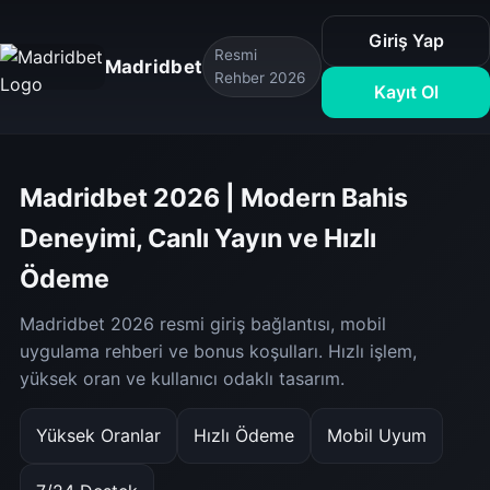
Giriş Yap
Resmi
Madridbet
Rehber 2026
Kayıt Ol
Madridbet 2026 | Modern Bahis
Deneyimi, Canlı Yayın ve Hızlı
Ödeme
Madridbet 2026 resmi giriş bağlantısı, mobil
uygulama rehberi ve bonus koşulları. Hızlı işlem,
yüksek oran ve kullanıcı odaklı tasarım.
Yüksek Oranlar
Hızlı Ödeme
Mobil Uyum