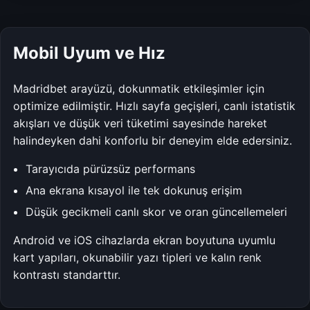
Mobil Uyum ve Hız
Madridbet arayüzü, dokunmatik etkileşimler için
optimize edilmiştir. Hızlı sayfa geçişleri, canlı istatistik
akışları ve düşük veri tüketimi sayesinde hareket
halindeyken dahi konforlu bir deneyim elde edersiniz.
Tarayıcıda pürüzsüz performans
Ana ekrana kısayol ile tek dokunuş erişim
Düşük gecikmeli canlı skor ve oran güncellemeleri
Android ve iOS cihazlarda ekran boyutuna uyumlu
kart yapıları, okunabilir yazı tipleri ve kalın renk
kontrastı standarttır.