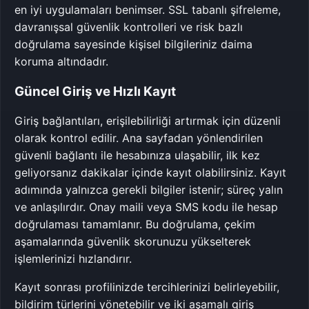
en iyi uygulamaları benimser. SSL tabanlı şifreleme,
davranışsal güvenlik kontrolleri ve risk bazlı
doğrulama sayesinde kişisel bilgileriniz daima
koruma altındadır.
Güncel Giriş ve Hızlı Kayıt
Giriş bağlantıları, erişilebilirliği artırmak için düzenli
olarak kontrol edilir. Ana sayfadan yönlendirilen
güvenli bağlantı ile hesabınıza ulaşabilir, ilk kez
geliyorsanız dakikalar içinde kayıt olabilirsiniz. Kayıt
adımında yalnızca gerekli bilgiler istenir; süreç yalın
ve anlaşılırdır. Onay maili veya SMS kodu ile hesap
doğrulaması tamamlanır. Bu doğrulama, çekim
aşamalarında güvenlik skorunuzu yükselterek
işlemlerinizi hızlandırır.
Kayıt sonrası profilinizde tercihlerinizi belirleyebilir,
bildirim türlerini yönetebilir ve iki aşamalı giriş