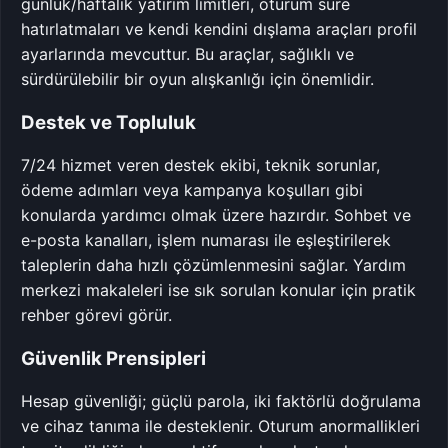
günlük/haftalık yatırım limitleri, oturum süre
hatırlatmaları ve kendi kendini dışlama araçları profil
ayarlarında mevcuttur. Bu araçlar, sağlıklı ve
sürdürülebilir bir oyun alışkanlığı için önemlidir.
Destek ve Topluluk
7/24 hizmet veren destek ekibi, teknik sorunlar,
ödeme adımları veya kampanya koşulları gibi
konularda yardımcı olmak üzere hazırdır. Sohbet ve
e-posta kanalları, işlem numarası ile eşleştirilerek
taleplerin daha hızlı çözümlenmesini sağlar. Yardım
merkezi makaleleri ise sık sorulan konular için pratik
rehber görevi görür.
Güvenlik Prensipleri
Hesap güvenliği; güçlü parola, iki faktörlü doğrulama
ve cihaz tanıma ile desteklenir. Oturum anormallikleri