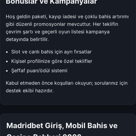
Bonuslar ve Kampanyalar
Hoş geldin paketi, kayıp iadesi ve çoklu bahis artırımı
gibi düzenli promosyonlar mevcuttur. Her teklifin
çevrim şartı ve geçerli oyun listesi kampanya
detayında belirtilir.
Slot ve canlı bahis için ayrı fırsatlar
Kişisel profilinize göre özel teklifler
Şeffaf puan/ödül sistemi
Kabul etmeden önce koşulları okuyun; sorularınız için
destek ekibi hazırdır.
Madridbet Giriş, Mobil Bahis ve