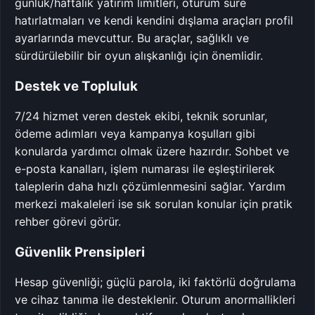
günlük/haftalık yatırım limitleri, oturum süre
hatırlatmaları ve kendi kendini dışlama araçları profil
ayarlarında mevcuttur. Bu araçlar, sağlıklı ve
sürdürülebilir bir oyun alışkanlığı için önemlidir.
Destek ve Topluluk
7/24 hizmet veren destek ekibi, teknik sorunlar,
ödeme adımları veya kampanya koşulları gibi
konularda yardımcı olmak üzere hazırdır. Sohbet ve
e-posta kanalları, işlem numarası ile eşleştirilerek
taleplerin daha hızlı çözümlenmesini sağlar. Yardım
merkezi makaleleri ise sık sorulan konular için pratik
rehber görevi görür.
Güvenlik Prensipleri
Hesap güvenliği; güçlü parola, iki faktörlü doğrulama
ve cihaz tanıma ile desteklenir. Oturum anormallikleri