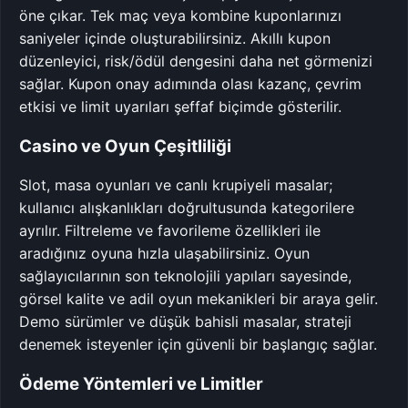
öne çıkar. Tek maç veya kombine kuponlarınızı
saniyeler içinde oluşturabilirsiniz. Akıllı kupon
düzenleyici, risk/ödül dengesini daha net görmenizi
sağlar. Kupon onay adımında olası kazanç, çevrim
etkisi ve limit uyarıları şeffaf biçimde gösterilir.
Casino ve Oyun Çeşitliliği
Slot, masa oyunları ve canlı krupiyeli masalar;
kullanıcı alışkanlıkları doğrultusunda kategorilere
ayrılır. Filtreleme ve favorileme özellikleri ile
aradığınız oyuna hızla ulaşabilirsiniz. Oyun
sağlayıcılarının son teknolojili yapıları sayesinde,
görsel kalite ve adil oyun mekanikleri bir araya gelir.
Demo sürümler ve düşük bahisli masalar, strateji
denemek isteyenler için güvenli bir başlangıç sağlar.
Ödeme Yöntemleri ve Limitler