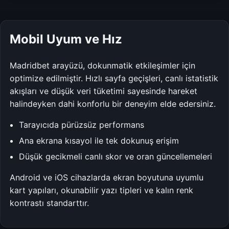
Mobil Uyum ve Hız
Madridbet arayüzü, dokunmatik etkileşimler için
optimize edilmiştir. Hızlı sayfa geçişleri, canlı istatistik
akışları ve düşük veri tüketimi sayesinde hareket
halindeyken dahi konforlu bir deneyim elde edersiniz.
Tarayıcıda pürüzsüz performans
Ana ekrana kısayol ile tek dokunuş erişim
Düşük gecikmeli canlı skor ve oran güncellemeleri
Android ve iOS cihazlarda ekran boyutuna uyumlu
kart yapıları, okunabilir yazı tipleri ve kalın renk
kontrastı standarttır.