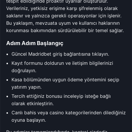
tespit edildiğinde proaktif uyarılar oluşturulur.
Verileriniz, yetkisiz erişime karşı şifrelenmiş olarak
saklanır ve yalnızca gerekli operasyonlar için işlenir.
Bu yaklaşım, mevzuata uyum ve kullanıcı haklarının
korunması bakımından sürdürülebilir bir temel sağlar.
Adım Adım Başlangıç
Güncel Madridbet giriş bağlantısına tıklayın.
Kayıt formunu doldurun ve iletişim bilgilerinizi
doğrulayın.
Kasa bölümünden uygun ödeme yöntemini seçip
yatırım yapın.
Tercih ettiğiniz bonusu inceleyip isteğe bağlı
olarak etkinleştirin.
Canlı bahis veya casino kategorilerinden dilediğiniz
oyuna başlayın.