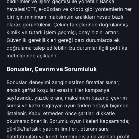
bildirimler ve işlem geçmişi ile yönetilir. Banka
havalesi/EFT, e-cüzdan ve kripto gibi yöntemlerin her
biri için minimum-maksimum aralıkları hesap bazlı
olarak görüntülenir. Çekim taleplerinde doğrulanmış
kimlik ve tutarlı işlem geçmişi, onay hızını artırır.
Güvenlik gereklilikleri gereği bazı durumlarda ek
doğrulama talep edilebilir; bu durumlar ilgili politika
metinlerinde açıklanır.
Bonuslar, Çevrim ve Sorumluluk
Bonuslar, deneyimi zenginleştiren fırsatlar sunar;
ancak şeffaf koşullar esastır. Her kampanya
sayfasında, yüzde oranı, maksimum kazanç, çevrim
süresi ve katkı sağlayan oyun türleri detaylı biçimde
listelenir. Kabul etmeden önce şartları dikkatle
okumanız önerilir. Sorumlu oyun ilkeleri kapsamında;
günlük/haftalık yatırım limitleri, oturum süre
hatırlatmaları ve kendi kendini dışlama araçları profil