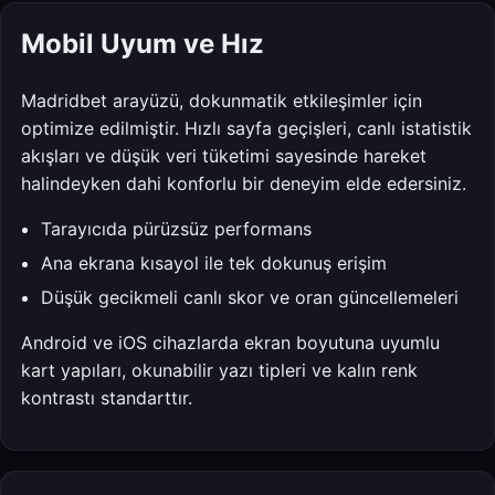
Mobil Uyum ve Hız
Madridbet arayüzü, dokunmatik etkileşimler için
optimize edilmiştir. Hızlı sayfa geçişleri, canlı istatistik
akışları ve düşük veri tüketimi sayesinde hareket
halindeyken dahi konforlu bir deneyim elde edersiniz.
Tarayıcıda pürüzsüz performans
Ana ekrana kısayol ile tek dokunuş erişim
Düşük gecikmeli canlı skor ve oran güncellemeleri
Android ve iOS cihazlarda ekran boyutuna uyumlu
kart yapıları, okunabilir yazı tipleri ve kalın renk
kontrastı standarttır.