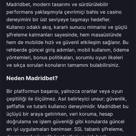
Madridbet, modern tasarımı ve sürdürülebilir
performans yaklaşımıyla çevrimiçi bahis ve casino
deneyimini bir üst seviyeye taşımayı hedefler.
Kullanıcı odaklı akış, kararlı sunucu mimarisi ve güçlü
şifreleme katmanları sayesinde, hem masaüstünde
hem de mobilde hızlı ve güvenli etkileşim sağlanır. Bu
rehberde güncel giriş adımları, mobil kullanım, ödeme
yöntemleri, bonus politikaları, sorumlu oyun ilkeleri
ve sıkça sorulan konuların tamamını bulabilirsiniz.
Neden Madridbet?
Bir platformun başarısı, yalnızca oranlar veya oyun
çeşitliliği ile ölçülmez. Asıl belirleyici unsur; güvenlik,
şeffaflık ve tutarlı kullanıcı deneyimidir. Madridbet bu
üçlüyü bir araya getirirken, veri koruma, hesap
doğrulama ve işlem güvenliği gibi konularda güncel
en iyi uygulamaları benimser. SSL tabanlı şifreleme,