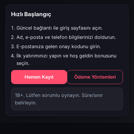
Hızlı Başlangıç
Güncel bağlantı ile giriş sayfasını açın.
Ad, e-posta ve telefon bilgilerinizi doldurun.
E-postanıza gelen onay kodunu girin.
İlk yatırımınızı yapın ve hoş geldin bonusunu
seçin.
Hemen Kayıt
Ödeme Yöntemleri
18+. Lütfen sorumlu oynayın. Süre/sınır
belirleyin.