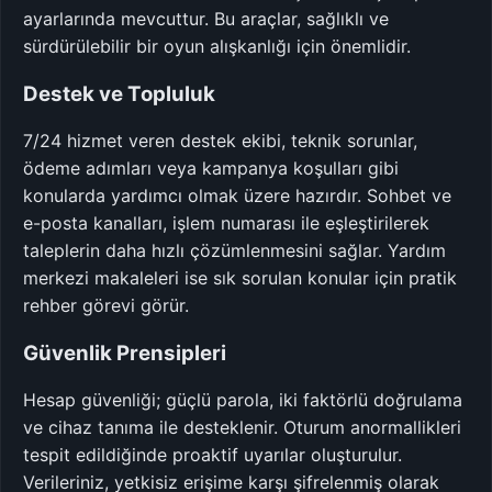
ayarlarında mevcuttur. Bu araçlar, sağlıklı ve
sürdürülebilir bir oyun alışkanlığı için önemlidir.
Destek ve Topluluk
7/24 hizmet veren destek ekibi, teknik sorunlar,
ödeme adımları veya kampanya koşulları gibi
konularda yardımcı olmak üzere hazırdır. Sohbet ve
e-posta kanalları, işlem numarası ile eşleştirilerek
taleplerin daha hızlı çözümlenmesini sağlar. Yardım
merkezi makaleleri ise sık sorulan konular için pratik
rehber görevi görür.
Güvenlik Prensipleri
Hesap güvenliği; güçlü parola, iki faktörlü doğrulama
ve cihaz tanıma ile desteklenir. Oturum anormallikleri
tespit edildiğinde proaktif uyarılar oluşturulur.
Verileriniz, yetkisiz erişime karşı şifrelenmiş olarak