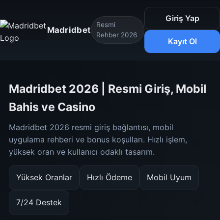
Giriş Yap
Resmi
Madridbet
Rehber 2026
Kayıt Ol
Madridbet 2026 | Resmi Giriş, Mobil
Bahis ve Casino
Madridbet 2026 resmi giriş bağlantısı, mobil
uygulama rehberi ve bonus koşulları. Hızlı işlem,
yüksek oran ve kullanıcı odaklı tasarım.
Yüksek Oranlar
Hızlı Ödeme
Mobil Uyum
7/24 Destek