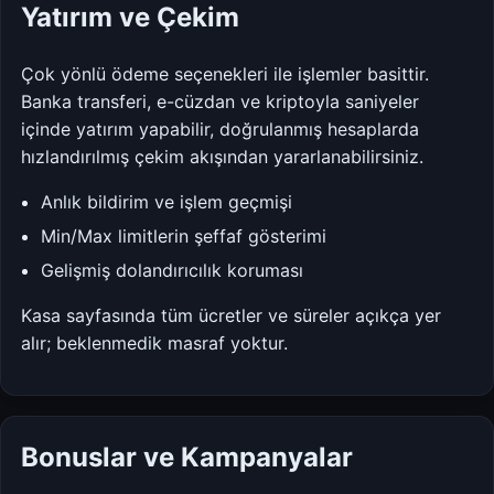
Yatırım ve Çekim
Çok yönlü ödeme seçenekleri ile işlemler basittir.
Banka transferi, e-cüzdan ve kriptoyla saniyeler
içinde yatırım yapabilir, doğrulanmış hesaplarda
hızlandırılmış çekim akışından yararlanabilirsiniz.
Anlık bildirim ve işlem geçmişi
Min/Max limitlerin şeffaf gösterimi
Gelişmiş dolandırıcılık koruması
Kasa sayfasında tüm ücretler ve süreler açıkça yer
alır; beklenmedik masraf yoktur.
Bonuslar ve Kampanyalar