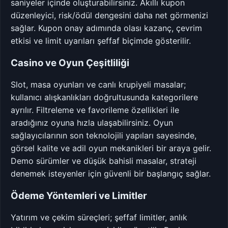
saniyeler içinde oluşturabilirsiniz. Akıllı kupon
düzenleyici, risk/ödül dengesini daha net görmenizi
sağlar. Kupon onay adımında olası kazanç, çevrim
etkisi ve limit uyarıları şeffaf biçimde gösterilir.
Casino ve Oyun Çeşitliliği
Slot, masa oyunları ve canlı krupiyeli masalar;
kullanıcı alışkanlıkları doğrultusunda kategorilere
ayrılır. Filtreleme ve favorileme özellikleri ile
aradığınız oyuna hızla ulaşabilirsiniz. Oyun
sağlayıcılarının son teknolojili yapıları sayesinde,
görsel kalite ve adil oyun mekanikleri bir araya gelir.
Demo sürümler ve düşük bahisli masalar, strateji
denemek isteyenler için güvenli bir başlangıç sağlar.
Ödeme Yöntemleri ve Limitler
Yatırım ve çekim süreçleri; şeffaf limitler, anlık