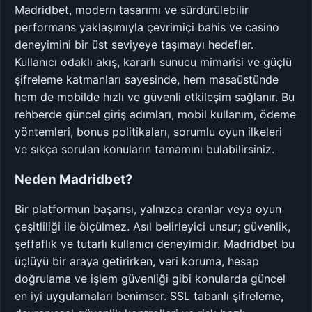
Madridbet, modern tasarımı ve sürdürülebilir
performans yaklaşımıyla çevrimiçi bahis ve casino
deneyimini bir üst seviyeye taşımayı hedefler.
Kullanıcı odaklı akış, kararlı sunucu mimarisi ve güçlü
şifreleme katmanları sayesinde, hem masaüstünde
hem de mobilde hızlı ve güvenli etkileşim sağlanır. Bu
rehberde güncel giriş adımları, mobil kullanım, ödeme
yöntemleri, bonus politikaları, sorumlu oyun ilkeleri
ve sıkça sorulan konuların tamamını bulabilirsiniz.
Neden Madridbet?
Bir platformun başarısı, yalnızca oranlar veya oyun
çeşitliliği ile ölçülmez. Asıl belirleyici unsur; güvenlik,
şeffaflık ve tutarlı kullanıcı deneyimidir. Madridbet bu
üçlüyü bir araya getirirken, veri koruma, hesap
doğrulama ve işlem güvenliği gibi konularda güncel
en iyi uygulamaları benimser. SSL tabanlı şifreleme,