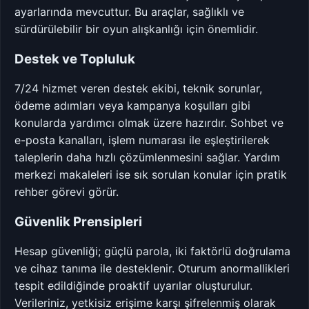
ayarlarında mevcuttur. Bu araçlar, sağlıklı ve
sürdürülebilir bir oyun alışkanlığı için önemlidir.
Destek ve Topluluk
7/24 hizmet veren destek ekibi, teknik sorunlar,
ödeme adımları veya kampanya koşulları gibi
konularda yardımcı olmak üzere hazırdır. Sohbet ve
e-posta kanalları, işlem numarası ile eşleştirilerek
taleplerin daha hızlı çözümlenmesini sağlar. Yardım
merkezi makaleleri ise sık sorulan konular için pratik
rehber görevi görür.
Güvenlik Prensipleri
Hesap güvenliği; güçlü parola, iki faktörlü doğrulama
ve cihaz tanıma ile desteklenir. Oturum anormallikleri
tespit edildiğinde proaktif uyarılar oluşturulur.
Verileriniz, yetkisiz erişime karşı şifrelenmiş olarak