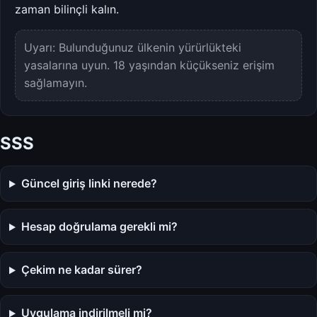
zaman bilinçli kalın.
Uyarı: Bulunduğunuz ülkenin yürürlükteki
yasalarına uyun. 18 yaşından küçükseniz erişim
sağlamayın.
SSS
Güncel giriş linki nerede?
Hesap doğrulama gerekli mi?
Çekim ne kadar sürer?
Uygulama indirilmeli mi?