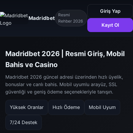
Giriş Yap
Resmi
Madridbet
Rehber 2026
Kayıt Ol
Madridbet 2026 | Resmi Giriş, Mobil
Bahis ve Casino
Madridbet 2026 güncel adresi üzerinden hızlı üyelik,
bonuslar ve canlı bahis. Mobil uyumlu arayüz, SSL
güvenliği ve geniş ödeme seçenekleriyle tanışın.
Yüksek Oranlar
Hızlı Ödeme
Mobil Uyum
7/24 Destek