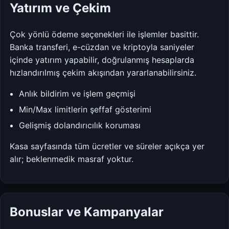
Yatırım ve Çekim
Çok yönlü ödeme seçenekleri ile işlemler basittir.
Banka transferi, e-cüzdan ve kriptoyla saniyeler
içinde yatırım yapabilir, doğrulanmış hesaplarda
hızlandırılmış çekim akışından yararlanabilirsiniz.
Anlık bildirim ve işlem geçmişi
Min/Max limitlerin şeffaf gösterimi
Gelişmiş dolandırıcılık koruması
Kasa sayfasında tüm ücretler ve süreler açıkça yer
alır; beklenmedik masraf yoktur.
Bonuslar ve Kampanyalar