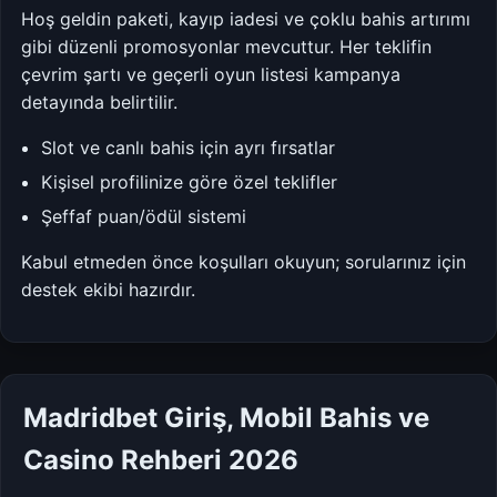
Hoş geldin paketi, kayıp iadesi ve çoklu bahis artırımı
gibi düzenli promosyonlar mevcuttur. Her teklifin
çevrim şartı ve geçerli oyun listesi kampanya
detayında belirtilir.
Slot ve canlı bahis için ayrı fırsatlar
Kişisel profilinize göre özel teklifler
Şeffaf puan/ödül sistemi
Kabul etmeden önce koşulları okuyun; sorularınız için
destek ekibi hazırdır.
Madridbet Giriş, Mobil Bahis ve
Casino Rehberi 2026