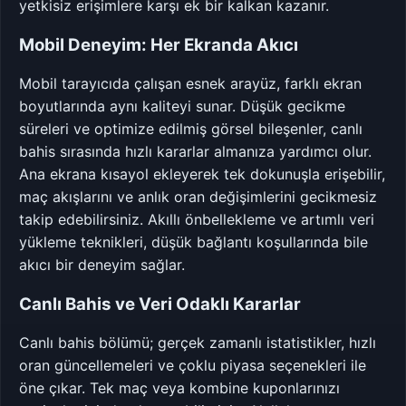
yetkisiz erişimlere karşı ek bir kalkan kazanır.
Mobil Deneyim: Her Ekranda Akıcı
Mobil tarayıcıda çalışan esnek arayüz, farklı ekran
boyutlarında aynı kaliteyi sunar. Düşük gecikme
süreleri ve optimize edilmiş görsel bileşenler, canlı
bahis sırasında hızlı kararlar almanıza yardımcı olur.
Ana ekrana kısayol ekleyerek tek dokunuşla erişebilir,
maç akışlarını ve anlık oran değişimlerini gecikmesiz
takip edebilirsiniz. Akıllı önbellekleme ve artımlı veri
yükleme teknikleri, düşük bağlantı koşullarında bile
akıcı bir deneyim sağlar.
Canlı Bahis ve Veri Odaklı Kararlar
Canlı bahis bölümü; gerçek zamanlı istatistikler, hızlı
oran güncellemeleri ve çoklu piyasa seçenekleri ile
öne çıkar. Tek maç veya kombine kuponlarınızı