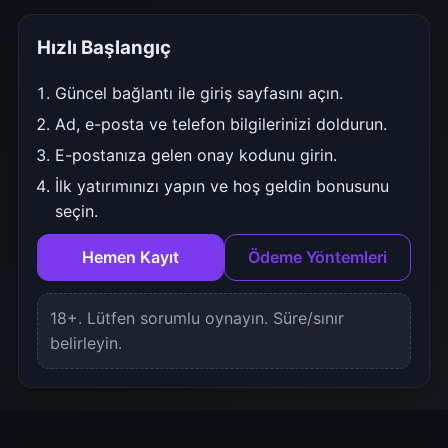
Hızlı Başlangıç
Güncel bağlantı ile giriş sayfasını açın.
Ad, e-posta ve telefon bilgilerinizi doldurun.
E-postanıza gelen onay kodunu girin.
İlk yatırımınızı yapın ve hoş geldin bonusunu
seçin.
Hemen Kayıt
Ödeme Yöntemleri
18+. Lütfen sorumlu oynayın. Süre/sınır
belirleyin.