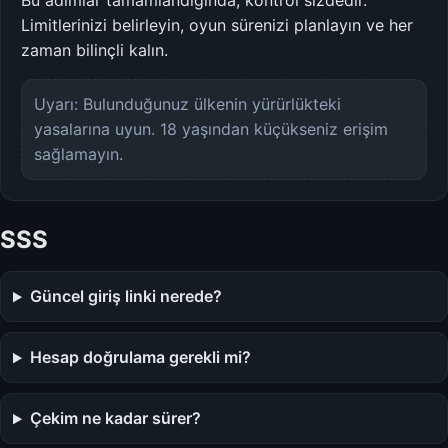
Bu adımlar tamamlandığında, kontrol sizdedir.
Limitlerinizi belirleyin, oyun sürenizi planlayın ve her
zaman bilinçli kalın.
Uyarı: Bulunduğunuz ülkenin yürürlükteki
yasalarına uyun. 18 yaşından küçükseniz erişim
sağlamayın.
SSS
Güncel giriş linki nerede?
Hesap doğrulama gerekli mi?
Çekim ne kadar sürer?