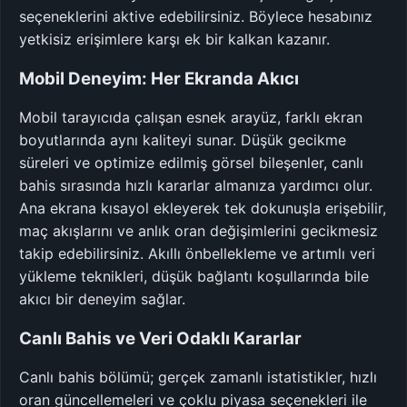
seçeneklerini aktive edebilirsiniz. Böylece hesabınız
yetkisiz erişimlere karşı ek bir kalkan kazanır.
Mobil Deneyim: Her Ekranda Akıcı
Mobil tarayıcıda çalışan esnek arayüz, farklı ekran
boyutlarında aynı kaliteyi sunar. Düşük gecikme
süreleri ve optimize edilmiş görsel bileşenler, canlı
bahis sırasında hızlı kararlar almanıza yardımcı olur.
Ana ekrana kısayol ekleyerek tek dokunuşla erişebilir,
maç akışlarını ve anlık oran değişimlerini gecikmesiz
takip edebilirsiniz. Akıllı önbellekleme ve artımlı veri
yükleme teknikleri, düşük bağlantı koşullarında bile
akıcı bir deneyim sağlar.
Canlı Bahis ve Veri Odaklı Kararlar
Canlı bahis bölümü; gerçek zamanlı istatistikler, hızlı
oran güncellemeleri ve çoklu piyasa seçenekleri ile