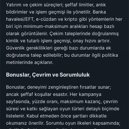
Yatırım ve çekim süreçleri; şeffaf limitler, anlık
bildirimler ve işlem geçmişi ile yönetilir. Banka
havalesi/EFT, e-cüzdan ve kripto gibi yöntemlerin her
biri için minimum-maksimum aralıkları hesap bazlı
olarak görüntülenir. Çekim taleplerinde doğrulanmış
kimlik ve tutarlı işlem geçmişi, onay hızını artırır.
Güvenlik gereklilikleri gereği bazı durumlarda ek
doğrulama talep edilebilir; bu durumlar ilgili politika
metinlerinde açıklanır.
Bonuslar, Çevrim ve Sorumluluk
Bonuslar, deneyimi zenginleştiren fırsatlar sunar;
ancak şeffaf koşullar esastır. Her kampanya
sayfasında, yüzde oranı, maksimum kazanç, çevrim
süresi ve katkı sağlayan oyun türleri detaylı biçimde
listelenir. Kabul etmeden önce şartları dikkatle
okumanız önerilir. Sorumlu oyun ilkeleri kapsamında;