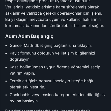
tespit edildiğinde proaktif uyarılar oluşturulur.
Verileriniz, yetkisiz erişime karşı şifrelenmiş olarak
saklanır ve yalnızca gerekli operasyonlar için işlenir.
Bu yaklaşım, mevzuata uyum ve kullanıcı haklarının
korunması bakımından sürdürülebilir bir temel sağlar.
Adım Adım Başlangıç
Güncel Madridbet giriş bağlantısına tıklayın.
Kayıt formunu doldurun ve iletişim bilgilerinizi
doğrulayın.
Kasa bölümünden uygun ödeme yöntemini seçip
yatırım yapın.
Tercih ettiğiniz bonusu inceleyip isteğe bağlı
olarak etkinleştirin.
Canlı bahis veya casino kategorilerinden dilediğiniz
oyuna başlayın.