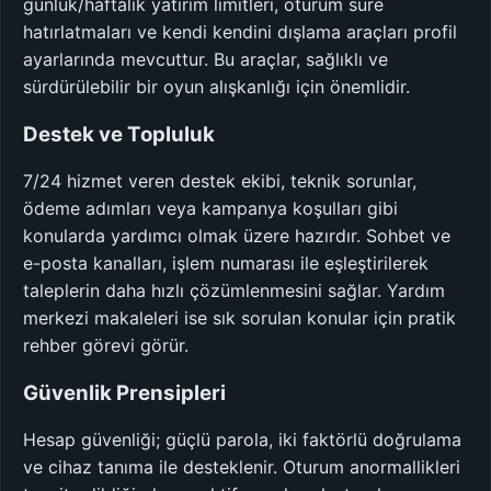
günlük/haftalık yatırım limitleri, oturum süre
hatırlatmaları ve kendi kendini dışlama araçları profil
ayarlarında mevcuttur. Bu araçlar, sağlıklı ve
sürdürülebilir bir oyun alışkanlığı için önemlidir.
Destek ve Topluluk
7/24 hizmet veren destek ekibi, teknik sorunlar,
ödeme adımları veya kampanya koşulları gibi
konularda yardımcı olmak üzere hazırdır. Sohbet ve
e-posta kanalları, işlem numarası ile eşleştirilerek
taleplerin daha hızlı çözümlenmesini sağlar. Yardım
merkezi makaleleri ise sık sorulan konular için pratik
rehber görevi görür.
Güvenlik Prensipleri
Hesap güvenliği; güçlü parola, iki faktörlü doğrulama
ve cihaz tanıma ile desteklenir. Oturum anormallikleri