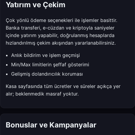
Yatırım ve Çekim
Çok yönlü ödeme seçenekleri ile işlemler basittir.
Banka transferi, e-cüzdan ve kriptoyla saniyeler
içinde yatırım yapabilir, doğrulanmış hesaplarda
hızlandırılmış çekim akışından yararlanabilirsiniz.
Anlık bildirim ve işlem geçmişi
Min/Max limitlerin şeffaf gösterimi
Gelişmiş dolandırıcılık koruması
Kasa sayfasında tüm ücretler ve süreler açıkça yer
alır; beklenmedik masraf yoktur.
Bonuslar ve Kampanyalar