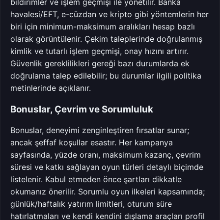
bildirimler ve işlem geçmişi ile yönetilir. Banka
havalesi/EFT, e-cüzdan ve kripto gibi yöntemlerin her
biri için minimum-maksimum aralıkları hesap bazlı
olarak görüntülenir. Çekim taleplerinde doğrulanmış
kimlik ve tutarlı işlem geçmişi, onay hızını artırır.
Güvenlik gereklilikleri gereği bazı durumlarda ek
doğrulama talep edilebilir; bu durumlar ilgili politika
metinlerinde açıklanır.
Bonuslar, Çevrim ve Sorumluluk
Bonuslar, deneyimi zenginleştiren fırsatlar sunar;
ancak şeffaf koşullar esastır. Her kampanya
sayfasında, yüzde oranı, maksimum kazanç, çevrim
süresi ve katkı sağlayan oyun türleri detaylı biçimde
listelenir. Kabul etmeden önce şartları dikkatle
okumanız önerilir. Sorumlu oyun ilkeleri kapsamında;
günlük/haftalık yatırım limitleri, oturum süre
hatırlatmaları ve kendi kendini dışlama araçları profil