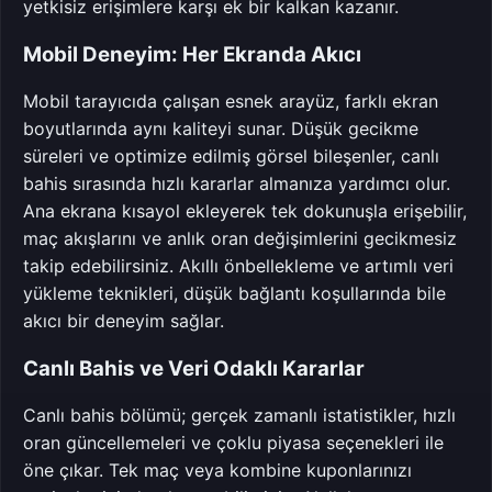
yetkisiz erişimlere karşı ek bir kalkan kazanır.
Mobil Deneyim: Her Ekranda Akıcı
Mobil tarayıcıda çalışan esnek arayüz, farklı ekran
boyutlarında aynı kaliteyi sunar. Düşük gecikme
süreleri ve optimize edilmiş görsel bileşenler, canlı
bahis sırasında hızlı kararlar almanıza yardımcı olur.
Ana ekrana kısayol ekleyerek tek dokunuşla erişebilir,
maç akışlarını ve anlık oran değişimlerini gecikmesiz
takip edebilirsiniz. Akıllı önbellekleme ve artımlı veri
yükleme teknikleri, düşük bağlantı koşullarında bile
akıcı bir deneyim sağlar.
Canlı Bahis ve Veri Odaklı Kararlar
Canlı bahis bölümü; gerçek zamanlı istatistikler, hızlı
oran güncellemeleri ve çoklu piyasa seçenekleri ile
öne çıkar. Tek maç veya kombine kuponlarınızı