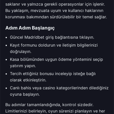
saklanır ve yalnızca gerekli operasyonlar için işlenir.
Bu yaklaşım, mevzuata uyum ve kullanıcı haklarının
korunması bakımından sürdürülebilir bir temel sağlar.
Adım Adım Başlangıç
Güncel Madridbet giriş bağlantısına tıklayın.
Kayıt formunu doldurun ve iletişim bilgilerinizi
doğrulayın.
Kasa bölümünden uygun ödeme yöntemini seçip
yatırım yapın.
Tercih ettiğiniz bonusu inceleyip isteğe bağlı
olarak etkinleştirin.
Canlı bahis veya casino kategorilerinden dilediğiniz
oyuna başlayın.
Bu adımlar tamamlandığında, kontrol sizdedir.
Limitlerinizi belirleyin, oyun sürenizi planlayın ve her