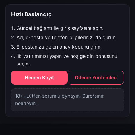
Hızlı Başlangıç
Güncel bağlantı ile giriş sayfasını açın.
Ad, e-posta ve telefon bilgilerinizi doldurun.
E-postanıza gelen onay kodunu girin.
İlk yatırımınızı yapın ve hoş geldin bonusunu
seçin.
Hemen Kayıt
Ödeme Yöntemleri
18+. Lütfen sorumlu oynayın. Süre/sınır
belirleyin.