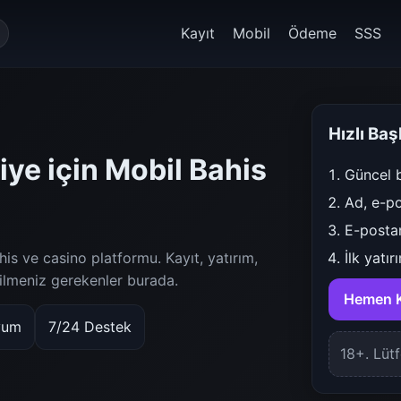
Kayıt
Mobil
Ödeme
SSS
Hızlı Baş
ye için Mobil Bahis
Güncel b
Ad, e-po
E-postan
İlk yatı
is ve casino platformu. Kayıt, yatırım,
ilmeniz gerekenler burada.
Hemen K
yum
7/24 Destek
18+. Lütf