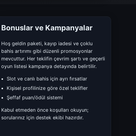
Bonuslar ve Kampanyalar
Hoş geldin paketi, kayıp iadesi ve çoklu
bahis artırımı gibi düzenli promosyonlar
mevcuttur. Her teklifin çevrim şartı ve geçerli
oyun listesi kampanya detayında belirtilir.
Slot ve canlı bahis için ayrı fırsatlar
Kişisel profilinize göre özel teklifler
Şeffaf puan/ödül sistemi
Kabul etmeden önce koşulları okuyun;
sorularınız için destek ekibi hazırdır.