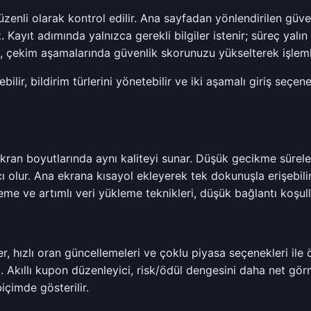
n düzenli olarak kontrol edilir. Ana sayfadan yönlendirilen güven
z. Kayıt adımında yalnızca gerekli bilgiler istenir; süreç yalı
çekim aşamalarında güvenlik skorunuzu yükselterek işlemleri
yebilir, bildirim türlerini yönetebilir ve iki aşamalı giriş seçe
ekran boyutlarında aynı kaliteyi sunar. Düşük gecikme süreler
ı olur. Ana ekrana kısayol ekleyerek tek dokunuşla erişebilir
leme ve artımlı veri yükleme teknikleri, düşük bağlantı koşull
er, hızlı oran güncellemeleri ve çoklu piyasa seçenekleri i
niz. Akıllı kupon düzenleyici, risk/ödül dengesini daha net g
biçimde gösterilir.