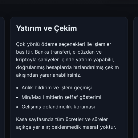
Yatırım ve Çekim
Çok yönlü ödeme seçenekleri ile işlemler
basittir. Banka transferi, e-cüzdan ve
kriptoyla saniyeler içinde yatırım yapabilir,
doğrulanmış hesaplarda hızlandırılmış çekim
akışından yararlanabilirsiniz.
Anlık bildirim ve işlem geçmişi
Min/Max limitlerin şeffaf gösterimi
Gelişmiş dolandırıcılık koruması
Kasa sayfasında tüm ücretler ve süreler
açıkça yer alır; beklenmedik masraf yoktur.