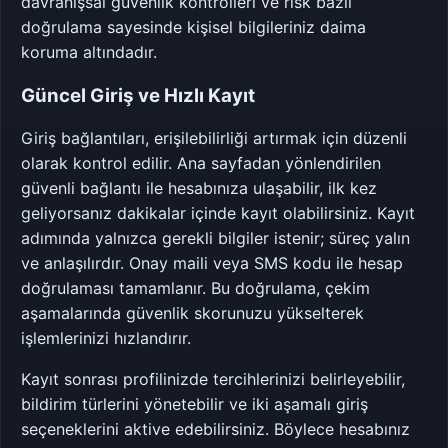
davranışsal güvenlik kontrolleri ve risk bazlı
doğrulama sayesinde kişisel bilgileriniz daima
koruma altındadır.
Güncel Giriş ve Hızlı Kayıt
Giriş bağlantıları, erişilebilirliği artırmak için düzenli
olarak kontrol edilir. Ana sayfadan yönlendirilen
güvenli bağlantı ile hesabınıza ulaşabilir, ilk kez
geliyorsanız dakikalar içinde kayıt olabilirsiniz. Kayıt
adımında yalnızca gerekli bilgiler istenir; süreç yalın
ve anlaşılırdır. Onay maili veya SMS kodu ile hesap
doğrulaması tamamlanır. Bu doğrulama, çekim
aşamalarında güvenlik skorunuzu yükselterek
işlemlerinizi hızlandırır.
Kayıt sonrası profilinizde tercihlerinizi belirleyebilir,
bildirim türlerini yönetebilir ve iki aşamalı giriş
seçeneklerini aktive edebilirsiniz. Böylece hesabınız