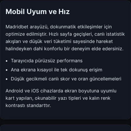
Mobil Uyum ve Hız
Madridbet arayüzü, dokunmatik etkileşimler için
optimize edilmiştir. Hızlı sayfa geçişleri, canlı istatistik
akışları ve düşük veri tüketimi sayesinde hareket
halindeyken dahi konforlu bir deneyim elde edersiniz.
Tarayıcıda pürüzsüz performans
Ana ekrana kısayol ile tek dokunuş erişim
Düşük gecikmeli canlı skor ve oran güncellemeleri
Android ve iOS cihazlarda ekran boyutuna uyumlu
kart yapıları, okunabilir yazı tipleri ve kalın renk
kontrastı standarttır.