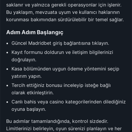
saklanır ve yalnızca gerekli operasyonlar için işlenir.
Bu yaklaşım, mevzuata uyum ve kullanıcı haklarının
korunması bakımından sürdürülebilir bir temel sağlar.
Adım Adım Başlangıç
Güncel Madridbet giriş bağlantısına tıklayın.
Kayıt formunu doldurun ve iletişim bilgilerinizi
doğrulayın.
Kasa bölümünden uygun ödeme yöntemini seçip
yatırım yapın.
Tercih ettiğiniz bonusu inceleyip isteğe bağlı
olarak etkinleştirin.
Canlı bahis veya casino kategorilerinden dilediğiniz
oyuna başlayın.
Bu adımlar tamamlandığında, kontrol sizdedir.
Limitlerinizi belirleyin, oyun sürenizi planlayın ve her