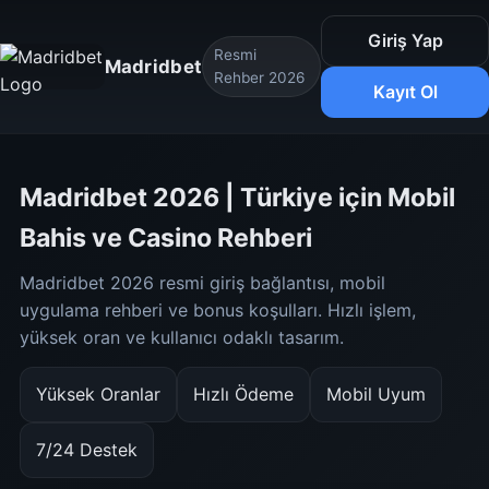
Giriş Yap
Resmi
Madridbet
Rehber 2026
Kayıt Ol
Madridbet 2026 | Türkiye için Mobil
Bahis ve Casino Rehberi
Madridbet 2026 resmi giriş bağlantısı, mobil
uygulama rehberi ve bonus koşulları. Hızlı işlem,
yüksek oran ve kullanıcı odaklı tasarım.
Yüksek Oranlar
Hızlı Ödeme
Mobil Uyum
7/24 Destek