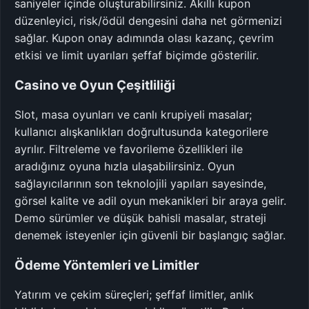
saniyeler içinde oluşturabilirsiniz. Akıllı kupon
düzenleyici, risk/ödül dengesini daha net görmenizi
sağlar. Kupon onay adımında olası kazanç, çevrim
etkisi ve limit uyarıları şeffaf biçimde gösterilir.
Casino ve Oyun Çeşitliliği
Slot, masa oyunları ve canlı krupiyeli masalar;
kullanıcı alışkanlıkları doğrultusunda kategorilere
ayrılır. Filtreleme ve favorileme özellikleri ile
aradığınız oyuna hızla ulaşabilirsiniz. Oyun
sağlayıcılarının son teknolojili yapıları sayesinde,
görsel kalite ve adil oyun mekanikleri bir araya gelir.
Demo sürümler ve düşük bahisli masalar, strateji
denemek isteyenler için güvenli bir başlangıç sağlar.
Ödeme Yöntemleri ve Limitler
Yatırım ve çekim süreçleri; şeffaf limitler, anlık