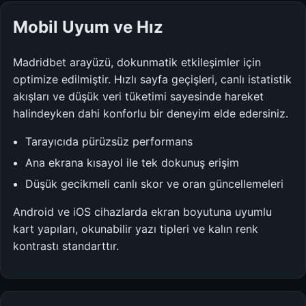
Mobil Uyum ve Hız
Madridbet arayüzü, dokunmatik etkileşimler için
optimize edilmiştir. Hızlı sayfa geçişleri, canlı istatistik
akışları ve düşük veri tüketimi sayesinde hareket
halindeyken dahi konforlu bir deneyim elde edersiniz.
Tarayıcıda pürüzsüz performans
Ana ekrana kısayol ile tek dokunuş erişim
Düşük gecikmeli canlı skor ve oran güncellemeleri
Android ve iOS cihazlarda ekran boyutuna uyumlu
kart yapıları, okunabilir yazı tipleri ve kalın renk
kontrastı standarttır.