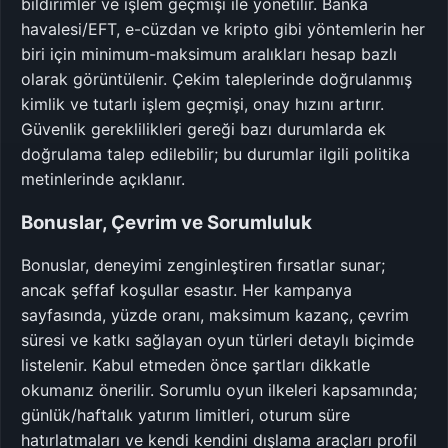
bildirimler ve işlem geçmişi ile yönetilir. Banka
havalesi/EFT, e-cüzdan ve kripto gibi yöntemlerin her
biri için minimum-maksimum aralıkları hesap bazlı
olarak görüntülenir. Çekim taleplerinde doğrulanmış
kimlik ve tutarlı işlem geçmişi, onay hızını artırır.
Güvenlik gereklilikleri gereği bazı durumlarda ek
doğrulama talep edilebilir; bu durumlar ilgili politika
metinlerinde açıklanır.
Bonuslar, Çevrim ve Sorumluluk
Bonuslar, deneyimi zenginleştiren fırsatlar sunar;
ancak şeffaf koşullar esastır. Her kampanya
sayfasında, yüzde oranı, maksimum kazanç, çevrim
süresi ve katkı sağlayan oyun türleri detaylı biçimde
listelenir. Kabul etmeden önce şartları dikkatle
okumanız önerilir. Sorumlu oyun ilkeleri kapsamında;
günlük/haftalık yatırım limitleri, oturum süre
hatırlatmaları ve kendi kendini dışlama araçları profil