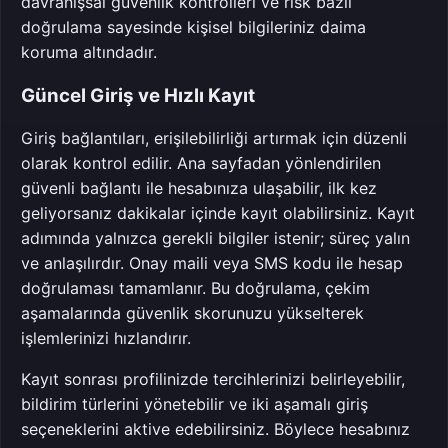
davranışsal güvenlik kontrolleri ve risk bazlı
doğrulama sayesinde kişisel bilgileriniz daima
koruma altındadır.
Güncel Giriş ve Hızlı Kayıt
Giriş bağlantıları, erişilebilirliği artırmak için düzenli
olarak kontrol edilir. Ana sayfadan yönlendirilen
güvenli bağlantı ile hesabınıza ulaşabilir, ilk kez
geliyorsanız dakikalar içinde kayıt olabilirsiniz. Kayıt
adımında yalnızca gerekli bilgiler istenir; süreç yalın
ve anlaşılırdır. Onay maili veya SMS kodu ile hesap
doğrulaması tamamlanır. Bu doğrulama, çekim
aşamalarında güvenlik skorunuzu yükselterek
işlemlerinizi hızlandırır.
Kayıt sonrası profilinizde tercihlerinizi belirleyebilir,
bildirim türlerini yönetebilir ve iki aşamalı giriş
seçeneklerini aktive edebilirsiniz. Böylece hesabınız