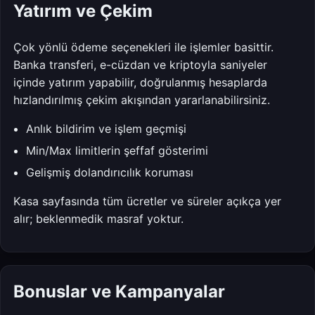
Yatırım ve Çekim
Çok yönlü ödeme seçenekleri ile işlemler basittir.
Banka transferi, e-cüzdan ve kriptoyla saniyeler
içinde yatırım yapabilir, doğrulanmış hesaplarda
hızlandırılmış çekim akışından yararlanabilirsiniz.
Anlık bildirim ve işlem geçmişi
Min/Max limitlerin şeffaf gösterimi
Gelişmiş dolandırıcılık koruması
Kasa sayfasında tüm ücretler ve süreler açıkça yer
alır; beklenmedik masraf yoktur.
Bonuslar ve Kampanyalar