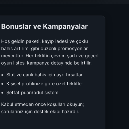
Bonuslar ve Kampanyalar
Hoş geldin paketi, kayıp iadesi ve çoklu
bahis artırımı gibi düzenli promosyonlar
mevcuttur. Her teklifin çevrim şartı ve geçerli
oyun listesi kampanya detayında belirtilir.
Slot ve canlı bahis için ayrı fırsatlar
Kişisel profilinize göre özel teklifler
Şeffaf puan/ödül sistemi
Kabul etmeden önce koşulları okuyun;
sorularınız için destek ekibi hazırdır.