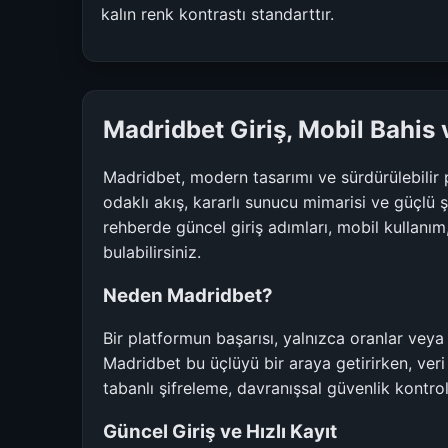
kalın renk kontrastı standarttır.
Madridbet Giriş, Mobil Bahis
Madridbet, modern tasarımı ve sürdürülebilir 
odaklı akış, kararlı sunucu mimarisi ve güçlü
rehberde güncel giriş adımları, mobil kullanım
bulabilirsiniz.
Neden Madridbet?
Bir platformun başarısı, yalnızca oranlar veya oy
Madridbet bu üçlüyü bir araya getirirken, ver
tabanlı şifreleme, davranışsal güvenlik kontrol
Güncel Giriş ve Hızlı Kayıt