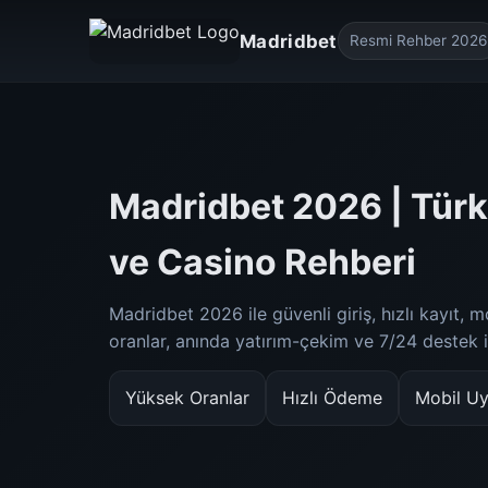
Madridbet
Resmi Rehber 2026
Madridbet 2026 | Türki
ve Casino Rehberi
Madridbet 2026 ile güvenli giriş, hızlı kayıt, 
oranlar, anında yatırım-çekim ve 7/24 destek 
Yüksek Oranlar
Hızlı Ödeme
Mobil U