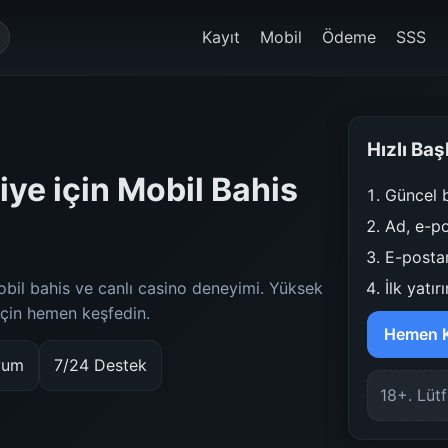
Kayıt
Mobil
Ödeme
SSS
Hızlı Baş
ye için Mobil Bahis
Güncel b
Ad, e-po
E-postan
İlk yatı
mobil bahis ve canlı casino deneyimi. Yüksek
için hemen keşfedin.
Hemen K
yum
7/24 Destek
18+. Lütf