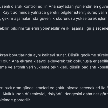
n düzenli olarak kontrol edilir. Ana sayfadan yönlendirilen güven
z. Kayıt adımında yalnızca gerekli bilgiler istenir; süreç yalı
çekim aşamalarında güvenlik skorunuzu yükselterek işlemleri
yebilir, bildirim türlerini yönetebilir ve iki aşamalı giriş seçe
ekran boyutlarında aynı kaliteyi sunar. Düşük gecikme süreler
ı olur. Ana ekrana kısayol ekleyerek tek dokunuşla erişebilir
leme ve artımlı veri yükleme teknikleri, düşük bağlantı koşull
er, hızlı oran güncellemeleri ve çoklu piyasa seçenekleri i
niz. Akıllı kupon düzenleyici, risk/ödül dengesini daha net g
biçimde gösterilir.