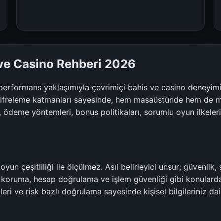
 ve Casino Rehberi 2026
performans yaklaşımıyla çevrimiçi bahis ve casino deneyimini
 şifreleme katmanları sayesinde, hem masaüstünde hem de mob
, ödeme yöntemleri, bonus politikaları, sorumlu oyun ilkeler
un çeşitliliği ile ölçülmez. Asıl belirleyici unsur; güvenlik, ş
i koruma, hesap doğrulama ve işlem güvenliği gibi konulard
leri ve risk bazlı doğrulama sayesinde kişisel bilgileriniz d