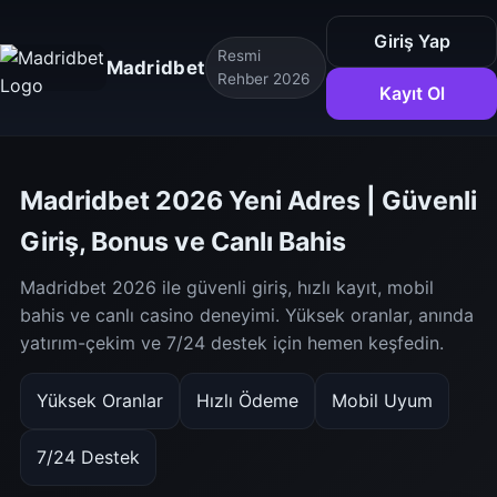
Giriş Yap
Resmi
Madridbet
Rehber 2026
Kayıt Ol
Madridbet 2026 Yeni Adres | Güvenli
Giriş, Bonus ve Canlı Bahis
Madridbet 2026 ile güvenli giriş, hızlı kayıt, mobil
bahis ve canlı casino deneyimi. Yüksek oranlar, anında
yatırım-çekim ve 7/24 destek için hemen keşfedin.
Yüksek Oranlar
Hızlı Ödeme
Mobil Uyum
7/24 Destek