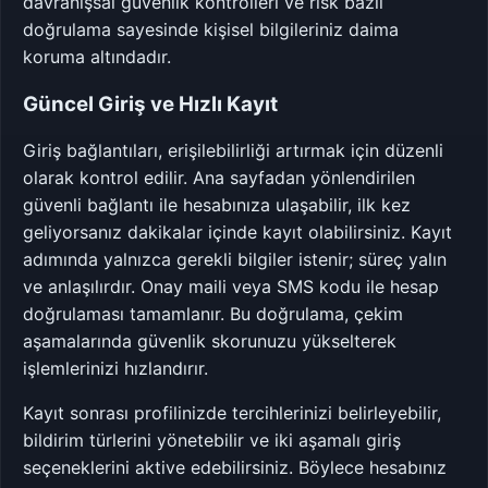
davranışsal güvenlik kontrolleri ve risk bazlı
doğrulama sayesinde kişisel bilgileriniz daima
koruma altındadır.
Güncel Giriş ve Hızlı Kayıt
Giriş bağlantıları, erişilebilirliği artırmak için düzenli
olarak kontrol edilir. Ana sayfadan yönlendirilen
güvenli bağlantı ile hesabınıza ulaşabilir, ilk kez
geliyorsanız dakikalar içinde kayıt olabilirsiniz. Kayıt
adımında yalnızca gerekli bilgiler istenir; süreç yalın
ve anlaşılırdır. Onay maili veya SMS kodu ile hesap
doğrulaması tamamlanır. Bu doğrulama, çekim
aşamalarında güvenlik skorunuzu yükselterek
işlemlerinizi hızlandırır.
Kayıt sonrası profilinizde tercihlerinizi belirleyebilir,
bildirim türlerini yönetebilir ve iki aşamalı giriş
seçeneklerini aktive edebilirsiniz. Böylece hesabınız