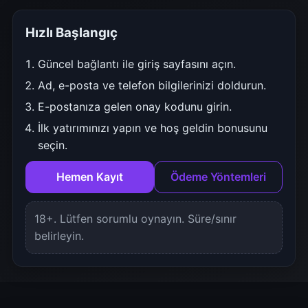
Hızlı Başlangıç
Güncel bağlantı ile giriş sayfasını açın.
Ad, e-posta ve telefon bilgilerinizi doldurun.
E-postanıza gelen onay kodunu girin.
İlk yatırımınızı yapın ve hoş geldin bonusunu
seçin.
Hemen Kayıt
Ödeme Yöntemleri
18+. Lütfen sorumlu oynayın. Süre/sınır
belirleyin.