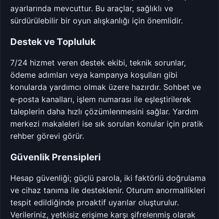
ayarlarında mevcuttur. Bu araçlar, sağlıklı ve
sürdürülebilir bir oyun alışkanlığı için önemlidir.
Destek ve Topluluk
7/24 hizmet veren destek ekibi, teknik sorunlar,
ödeme adımları veya kampanya koşulları gibi
konularda yardımcı olmak üzere hazırdır. Sohbet ve
e-posta kanalları, işlem numarası ile eşleştirilerek
taleplerin daha hızlı çözümlenmesini sağlar. Yardım
merkezi makaleleri ise sık sorulan konular için pratik
rehber görevi görür.
Güvenlik Prensipleri
Hesap güvenliği; güçlü parola, iki faktörlü doğrulama
ve cihaz tanıma ile desteklenir. Oturum anormallikleri
tespit edildiğinde proaktif uyarılar oluşturulur.
Verileriniz, yetkisiz erişime karşı şifrelenmiş olarak