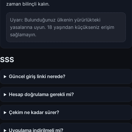
zaman bilinçli kalın.
Uyarı: Bulunduğunuz ülkenin yürürlükteki
yasalarına uyun. 18 yaşından küçükseniz erişim
sağlamayın.
SSS
Güncel giriş linki nerede?
Hesap doğrulama gerekli mi?
Çekim ne kadar sürer?
Uygulama indirilmeli mi?