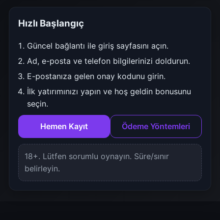
Hızlı Başlangıç
Güncel bağlantı ile giriş sayfasını açın.
Ad, e-posta ve telefon bilgilerinizi doldurun.
E-postanıza gelen onay kodunu girin.
İlk yatırımınızı yapın ve hoş geldin bonusunu
seçin.
Hemen Kayıt
Ödeme Yöntemleri
18+. Lütfen sorumlu oynayın. Süre/sınır
belirleyin.