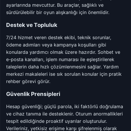
ayarlarında mevcuttur. Bu araçlar, sağlıklı ve
sürdürülebilir bir oyun alışkanlığı için önemlidir.
Destek ve Topluluk
7/24 hizmet veren destek ekibi, teknik sorunlar,
ödeme adımları veya kampanya koşulları gibi
konularda yardımcı olmak üzere hazırdır. Sohbet ve
e-posta kanalları, işlem numarası ile eşleştirilerek
taleplerin daha hızlı çözümlenmesini sağlar. Yardım
merkezi makaleleri ise sık sorulan konular için pratik
rehber görevi görür.
Güvenlik Prensipleri
Hesap güvenliği; güçlü parola, iki faktörlü doğrulama
ve cihaz tanıma ile desteklenir. Oturum anormallikleri
tespit edildiğinde proaktif uyarılar oluşturulur.
Verileriniz, yetkisiz erişime karşı şifrelenmiş olarak