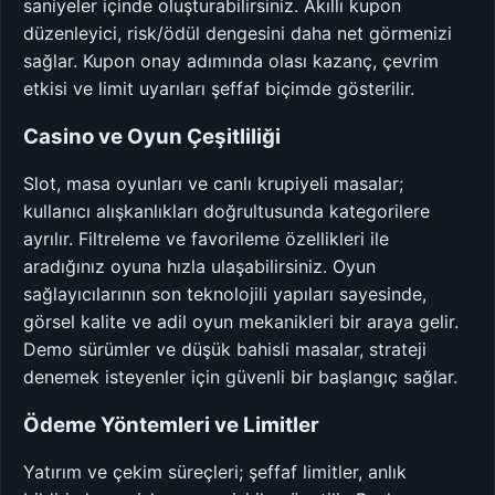
saniyeler içinde oluşturabilirsiniz. Akıllı kupon
düzenleyici, risk/ödül dengesini daha net görmenizi
sağlar. Kupon onay adımında olası kazanç, çevrim
etkisi ve limit uyarıları şeffaf biçimde gösterilir.
Casino ve Oyun Çeşitliliği
Slot, masa oyunları ve canlı krupiyeli masalar;
kullanıcı alışkanlıkları doğrultusunda kategorilere
ayrılır. Filtreleme ve favorileme özellikleri ile
aradığınız oyuna hızla ulaşabilirsiniz. Oyun
sağlayıcılarının son teknolojili yapıları sayesinde,
görsel kalite ve adil oyun mekanikleri bir araya gelir.
Demo sürümler ve düşük bahisli masalar, strateji
denemek isteyenler için güvenli bir başlangıç sağlar.
Ödeme Yöntemleri ve Limitler
Yatırım ve çekim süreçleri; şeffaf limitler, anlık