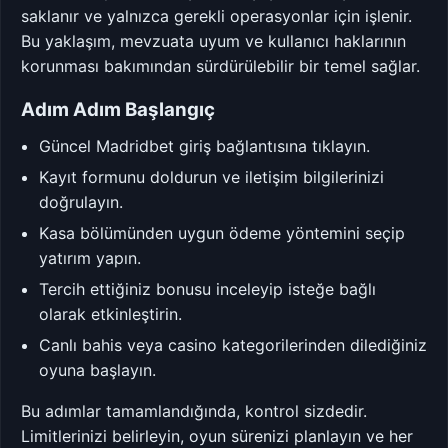
saklanır ve yalnızca gerekli operasyonlar için işlenir.
Bu yaklaşım, mevzuata uyum ve kullanıcı haklarının
korunması bakımından sürdürülebilir bir temel sağlar.
Adım Adım Başlangıç
Güncel Madridbet giriş bağlantısına tıklayın.
Kayıt formunu doldurun ve iletişim bilgilerinizi
doğrulayın.
Kasa bölümünden uygun ödeme yöntemini seçip
yatırım yapın.
Tercih ettiğiniz bonusu inceleyip isteğe bağlı
olarak etkinleştirin.
Canlı bahis veya casino kategorilerinden dilediğiniz
oyuna başlayın.
Bu adımlar tamamlandığında, kontrol sizdedir.
Limitlerinizi belirleyin, oyun sürenizi planlayın ve her