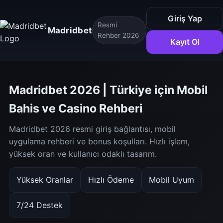
Giriş Yap
Resmi
Madridbet
Rehber 2026
Kayıt Ol
Madridbet 2026 | Türkiye için Mobil
Bahis ve Casino Rehberi
Madridbet 2026 resmi giriş bağlantısı, mobil
uygulama rehberi ve bonus koşulları. Hızlı işlem,
yüksek oran ve kullanıcı odaklı tasarım.
Yüksek Oranlar
Hızlı Ödeme
Mobil Uyum
7/24 Destek