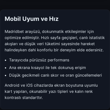
Mobil Uyum ve Hız
Madridbet arayüzü, dokunmatik etkileşimler için
optimize edilmiştir. Hızlı sayfa geçişleri, canlı istatistik
akışları ve düşük veri tüketimi sayesinde hareket
halindeyken dahi konforlu bir deneyim elde edersiniz.
Tarayıcıda pürüzsüz performans
Ana ekrana kısayol ile tek dokunuş erişim
Düşük gecikmeli canlı skor ve oran güncellemeleri
Android ve iOS cihazlarda ekran boyutuna uyumlu
kart yapıları, okunabilir yazı tipleri ve kalın renk
kontrastı standarttır.