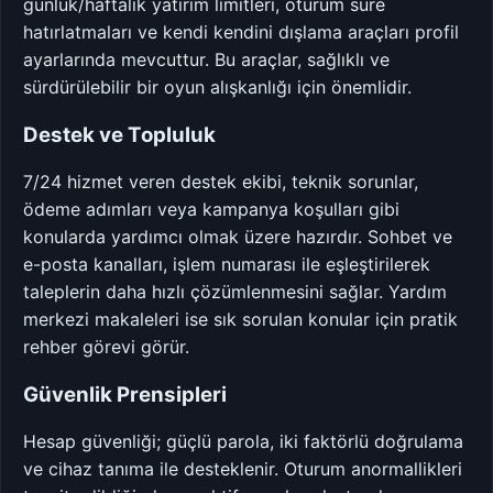
günlük/haftalık yatırım limitleri, oturum süre
hatırlatmaları ve kendi kendini dışlama araçları profil
ayarlarında mevcuttur. Bu araçlar, sağlıklı ve
sürdürülebilir bir oyun alışkanlığı için önemlidir.
Destek ve Topluluk
7/24 hizmet veren destek ekibi, teknik sorunlar,
ödeme adımları veya kampanya koşulları gibi
konularda yardımcı olmak üzere hazırdır. Sohbet ve
e-posta kanalları, işlem numarası ile eşleştirilerek
taleplerin daha hızlı çözümlenmesini sağlar. Yardım
merkezi makaleleri ise sık sorulan konular için pratik
rehber görevi görür.
Güvenlik Prensipleri
Hesap güvenliği; güçlü parola, iki faktörlü doğrulama
ve cihaz tanıma ile desteklenir. Oturum anormallikleri