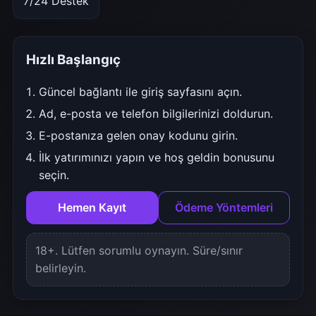
7/24 Destek
Hızlı Başlangıç
Güncel bağlantı ile giriş sayfasını açın.
Ad, e-posta ve telefon bilgilerinizi doldurun.
E-postanıza gelen onay kodunu girin.
İlk yatırımınızı yapın ve hoş geldin bonusunu
seçin.
Hemen Kayıt
Ödeme Yöntemleri
18+. Lütfen sorumlu oynayın. Süre/sınır
belirleyin.