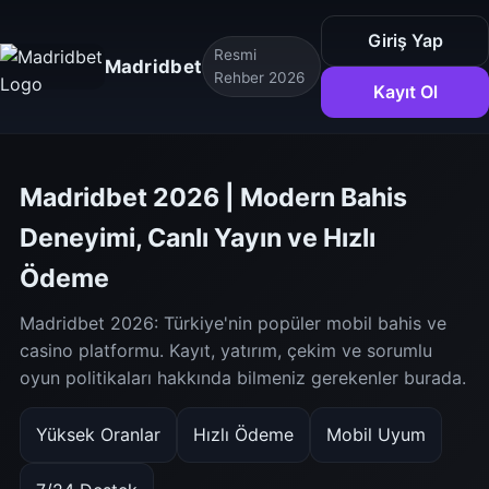
Giriş Yap
Resmi
Madridbet
Rehber 2026
Kayıt Ol
Madridbet 2026 | Modern Bahis
Deneyimi, Canlı Yayın ve Hızlı
Ödeme
Madridbet 2026: Türkiye'nin popüler mobil bahis ve
casino platformu. Kayıt, yatırım, çekim ve sorumlu
oyun politikaları hakkında bilmeniz gerekenler burada.
Yüksek Oranlar
Hızlı Ödeme
Mobil Uyum