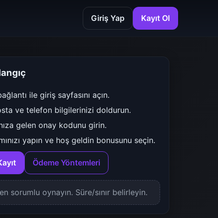
Giriş Yap
Kayıt Ol
langıç
ağlantı ile giriş sayfasını açın.
sta ve telefon bilgilerinizi doldurun.
ıza gelen onay kodunu girin.
rımınızı yapın ve hoş geldin bonusunu seçin.
ayıt
Ödeme Yöntemleri
en sorumlu oynayın. Süre/sınır belirleyin.