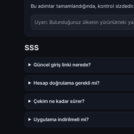
Bu adımlar tamamlandığında, kontrol sizdedir. L
Uyarı: Bulunduğunuz ülkenin yürürlükteki ya
SSS
Güncel giriş linki nerede?
Hesap doğrulama gerekli mi?
Çekim ne kadar sürer?
Uygulama indirilmeli mi?