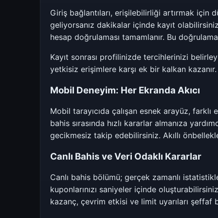
Giriş bağlantıları, erişilebilirliği artırmak içi
geliyorsanız dakikalar içinde kayıt olabilirsini
hesap doğrulaması tamamlanır. Bu doğrulama, 
Kayıt sonrası profilinizde tercihlerinizi belirle
yetkisiz erişimlere karşı ek bir kalkan kazanır.
Mobil Deneyim: Her Ekranda Akıcı
Mobil tarayıcıda çalışan esnek arayüz, farklı 
bahis sırasında hızlı kararlar almanıza yardımc
gecikmesiz takip edebilirsiniz. Akıllı önbellek
Canlı Bahis ve Veri Odaklı Kararlar
Canlı bahis bölümü; gerçek zamanlı istatistikl
kuponlarınızı saniyeler içinde oluşturabilirsi
kazanç, çevrim etkisi ve limit uyarıları şeffaf 