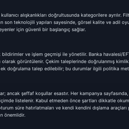
kullanıcı alışkanlıkları doğrultusunda kategorilere ayrılır. Fil
nın son teknolojili yapıları sayesinde, görsel kalite ve adil 
yenler için güvenli bir başlangıç sağlar.
ık bildirimler ve işlem geçmişi ile yönetilir. Banka havalesi/
larak görüntülenir. Çekim taleplerinde doğrulanmış kimlik ve 
ek doğrulama talep edilebilir; bu durumlar ilgili politika meti
unar; ancak şeffaf koşullar esastır. Her kampanya sayfasın
içimde listelenir. Kabul etmeden önce şartları dikkatle okuma
oturum süre hatırlatmaları ve kendi kendini dışlama araçları 
in önemlidir.