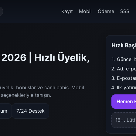
Kayıt
Mobil
Ödeme
SSS
Hızlı Baş
2026 | Hızlı Üyelik,
Güncel b
Ad, e-po
E-postan
İlk yatı
yelik, bonuslar ve canlı bahis. Mobil
eçenekleriyle tanışın.
Hemen K
yum
7/24 Destek
18+. Lütf