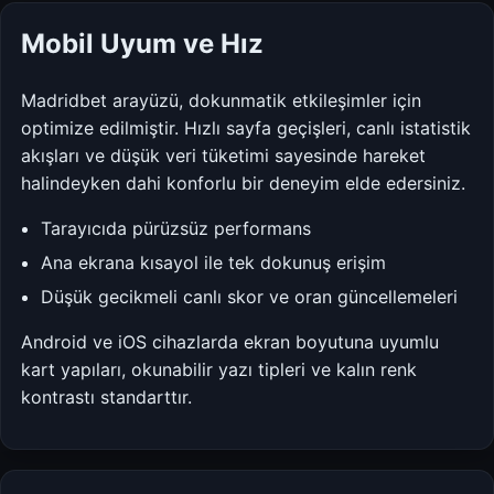
Mobil Uyum ve Hız
Madridbet arayüzü, dokunmatik etkileşimler için
optimize edilmiştir. Hızlı sayfa geçişleri, canlı istatistik
akışları ve düşük veri tüketimi sayesinde hareket
halindeyken dahi konforlu bir deneyim elde edersiniz.
Tarayıcıda pürüzsüz performans
Ana ekrana kısayol ile tek dokunuş erişim
Düşük gecikmeli canlı skor ve oran güncellemeleri
Android ve iOS cihazlarda ekran boyutuna uyumlu
kart yapıları, okunabilir yazı tipleri ve kalın renk
kontrastı standarttır.