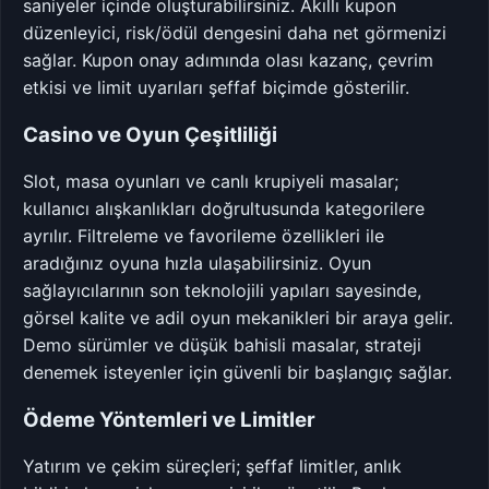
saniyeler içinde oluşturabilirsiniz. Akıllı kupon
düzenleyici, risk/ödül dengesini daha net görmenizi
sağlar. Kupon onay adımında olası kazanç, çevrim
etkisi ve limit uyarıları şeffaf biçimde gösterilir.
Casino ve Oyun Çeşitliliği
Slot, masa oyunları ve canlı krupiyeli masalar;
kullanıcı alışkanlıkları doğrultusunda kategorilere
ayrılır. Filtreleme ve favorileme özellikleri ile
aradığınız oyuna hızla ulaşabilirsiniz. Oyun
sağlayıcılarının son teknolojili yapıları sayesinde,
görsel kalite ve adil oyun mekanikleri bir araya gelir.
Demo sürümler ve düşük bahisli masalar, strateji
denemek isteyenler için güvenli bir başlangıç sağlar.
Ödeme Yöntemleri ve Limitler
Yatırım ve çekim süreçleri; şeffaf limitler, anlık