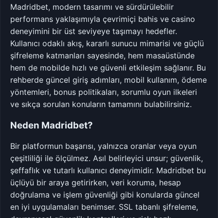
Madridbet, modern tasarımı ve sürdürülebilir
performans yaklaşımıyla çevrimiçi bahis ve casino
deneyimini bir üst seviyeye taşımayı hedefler.
Kullanıcı odaklı akış, kararlı sunucu mimarisi ve güçlü
şifreleme katmanları sayesinde, hem masaüstünde
hem de mobilde hızlı ve güvenli etkileşim sağlanır. Bu
rehberde güncel giriş adımları, mobil kullanım, ödeme
yöntemleri, bonus politikaları, sorumlu oyun ilkeleri
ve sıkça sorulan konuların tamamını bulabilirsiniz.
Neden Madridbet?
Bir platformun başarısı, yalnızca oranlar veya oyun
çeşitliliği ile ölçülmez. Asıl belirleyici unsur; güvenlik,
şeffaflık ve tutarlı kullanıcı deneyimidir. Madridbet bu
üçlüyü bir araya getirirken, veri koruma, hesap
doğrulama ve işlem güvenliği gibi konularda güncel
en iyi uygulamaları benimser. SSL tabanlı şifreleme,