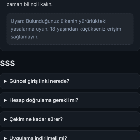
zaman bilinçli kalın.
Uyarı: Bulunduğunuz ülkenin yürürlükteki
yasalarına uyun. 18 yaşından küçükseniz erişim
sağlamayın.
SSS
Güncel giriş linki nerede?
Hesap doğrulama gerekli mi?
Çekim ne kadar sürer?
Uygulama indirilmeli mi?