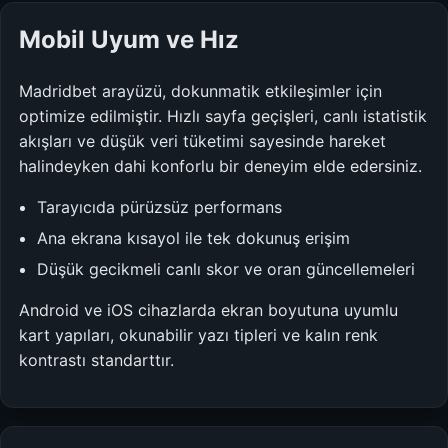
Mobil Uyum ve Hız
Madridbet arayüzü, dokunmatik etkileşimler için
optimize edilmiştir. Hızlı sayfa geçişleri, canlı istatistik
akışları ve düşük veri tüketimi sayesinde hareket
halindeyken dahi konforlu bir deneyim elde edersiniz.
Tarayıcıda pürüzsüz performans
Ana ekrana kısayol ile tek dokunuş erişim
Düşük gecikmeli canlı skor ve oran güncellemeleri
Android ve iOS cihazlarda ekran boyutuna uyumlu
kart yapıları, okunabilir yazı tipleri ve kalın renk
kontrastı standarttır.