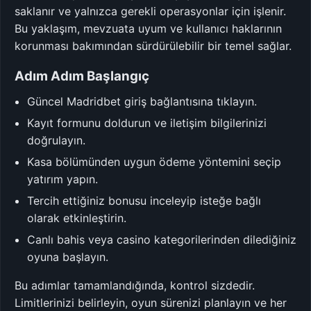
saklanır ve yalnızca gerekli operasyonlar için işlenir.
Bu yaklaşım, mevzuata uyum ve kullanıcı haklarının
korunması bakımından sürdürülebilir bir temel sağlar.
Adım Adım Başlangıç
Güncel Madridbet giriş bağlantısına tıklayın.
Kayıt formunu doldurun ve iletişim bilgilerinizi
doğrulayın.
Kasa bölümünden uygun ödeme yöntemini seçip
yatırım yapın.
Tercih ettiğiniz bonusu inceleyip isteğe bağlı
olarak etkinleştirin.
Canlı bahis veya casino kategorilerinden dilediğiniz
oyuna başlayın.
Bu adımlar tamamlandığında, kontrol sizdedir.
Limitlerinizi belirleyin, oyun sürenizi planlayın ve her