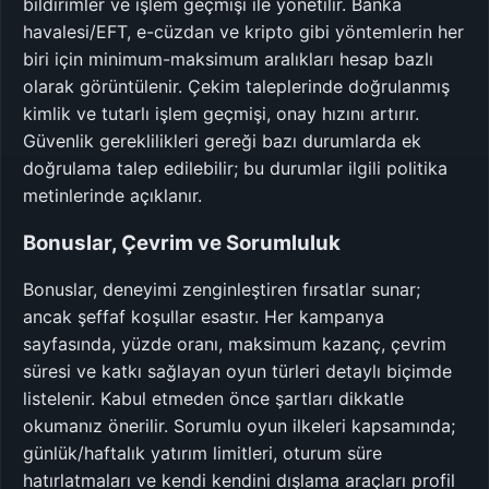
bildirimler ve işlem geçmişi ile yönetilir. Banka
havalesi/EFT, e-cüzdan ve kripto gibi yöntemlerin her
biri için minimum-maksimum aralıkları hesap bazlı
olarak görüntülenir. Çekim taleplerinde doğrulanmış
kimlik ve tutarlı işlem geçmişi, onay hızını artırır.
Güvenlik gereklilikleri gereği bazı durumlarda ek
doğrulama talep edilebilir; bu durumlar ilgili politika
metinlerinde açıklanır.
Bonuslar, Çevrim ve Sorumluluk
Bonuslar, deneyimi zenginleştiren fırsatlar sunar;
ancak şeffaf koşullar esastır. Her kampanya
sayfasında, yüzde oranı, maksimum kazanç, çevrim
süresi ve katkı sağlayan oyun türleri detaylı biçimde
listelenir. Kabul etmeden önce şartları dikkatle
okumanız önerilir. Sorumlu oyun ilkeleri kapsamında;
günlük/haftalık yatırım limitleri, oturum süre
hatırlatmaları ve kendi kendini dışlama araçları profil