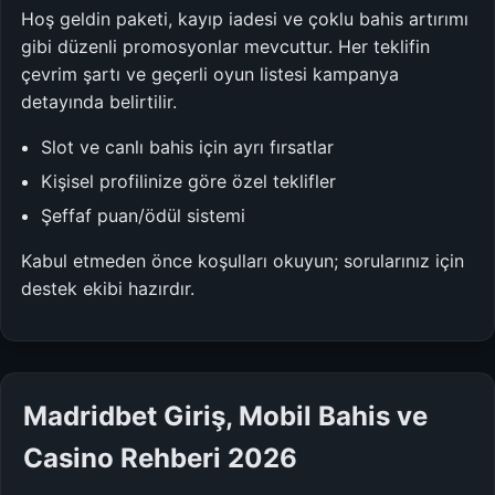
Hoş geldin paketi, kayıp iadesi ve çoklu bahis artırımı
gibi düzenli promosyonlar mevcuttur. Her teklifin
çevrim şartı ve geçerli oyun listesi kampanya
detayında belirtilir.
Slot ve canlı bahis için ayrı fırsatlar
Kişisel profilinize göre özel teklifler
Şeffaf puan/ödül sistemi
Kabul etmeden önce koşulları okuyun; sorularınız için
destek ekibi hazırdır.
Madridbet Giriş, Mobil Bahis ve
Casino Rehberi 2026