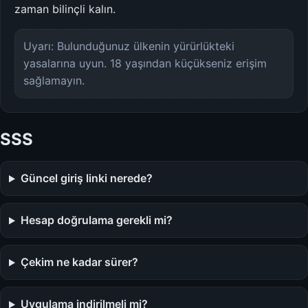
zaman bilinçli kalın.
Uyarı: Bulunduğunuz ülkenin yürürlükteki
yasalarına uyun. 18 yaşından küçükseniz erişim
sağlamayın.
SSS
Güncel giriş linki nerede?
Hesap doğrulama gerekli mi?
Çekim ne kadar sürer?
Uygulama indirilmeli mi?