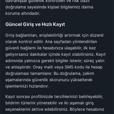
davranışsal güvenlik kontrolleri ve risk bazlı
doğrulama sayesinde kişisel bilgileriniz daima
koruma altındadır.
Güncel Giriş ve Hızlı Kayıt
Giriş bağlantıları, erişilebilirliği artırmak için düzenli
olarak kontrol edilir. Ana sayfadan yönlendirilen
güvenli bağlantı ile hesabınıza ulaşabilir, ilk kez
geliyorsanız dakikalar içinde kayıt olabilirsiniz. Kayıt
adımında yalnızca gerekli bilgiler istenir; süreç yalın
ve anlaşılırdır. Onay maili veya SMS kodu ile hesap
doğrulaması tamamlanır. Bu doğrulama, çekim
aşamalarında güvenlik skorunuzu yükselterek
işlemlerinizi hızlandırır.
Kayıt sonrası profilinizde tercihlerinizi belirleyebilir,
bildirim türlerini yönetebilir ve iki aşamalı giriş
seçeneklerini aktive edebilirsiniz. Böylece hesabınız