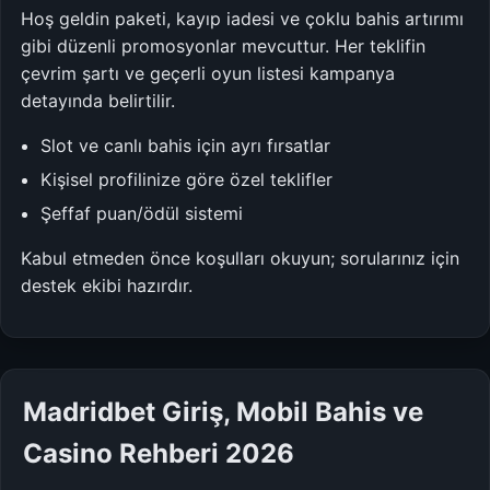
Hoş geldin paketi, kayıp iadesi ve çoklu bahis artırımı
gibi düzenli promosyonlar mevcuttur. Her teklifin
çevrim şartı ve geçerli oyun listesi kampanya
detayında belirtilir.
Slot ve canlı bahis için ayrı fırsatlar
Kişisel profilinize göre özel teklifler
Şeffaf puan/ödül sistemi
Kabul etmeden önce koşulları okuyun; sorularınız için
destek ekibi hazırdır.
Madridbet Giriş, Mobil Bahis ve
Casino Rehberi 2026