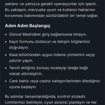
saklanır ve yalnızca gerekli operasyonlar için işlenir.
Bu yaklaşım, mevzuata uyum ve kullanıcı haklarının
korunması bakımından sürdürülebilir bir temel sağlar.
Adım Adım Başlangıç
Güncel Madridbet giriş bağlantısına tıklayın.
Kayıt formunu doldurun ve iletişim bilgilerinizi
doğrulayın.
Kasa bölümünden uygun ödeme yöntemini seçip
yatırım yapın.
Tercih ettiğiniz bonusu inceleyip isteğe bağlı
olarak etkinleştirin.
Canlı bahis veya casino kategorilerinden dilediğiniz
oyuna başlayın.
Bu adımlar tamamlandığında, kontrol sizdedir.
Limitlerinizi belirleyin, oyun sürenizi planlayın ve her