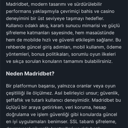
Madridbet, modern tasarımı ve sürdürülebilir
performans yaklaşımıyla çevrimiçi bahis ve casino
deneyimini bir üst seviyeye taşımayı hedefler.
Kullanıcı odaklı akış, kararlı sunucu mimarisi ve güçlü
şifreleme katmanları sayesinde, hem masaüstünde
hem de mobilde hızlı ve güvenli etkileşim sağlanır. Bu
rehberde güncel giriş adımları, mobil kullanım, ödeme
yöntemleri, bonus politikaları, sorumlu oyun ilkeleri
ve sıkça sorulan konuların tamamını bulabilirsiniz.
Neden Madridbet?
Bir platformun başarısı, yalnızca oranlar veya oyun
çeşitliliği ile ölçülmez. Asıl belirleyici unsur; güvenlik,
şeffaflık ve tutarlı kullanıcı deneyimidir. Madridbet bu
üçlüyü bir araya getirirken, veri koruma, hesap
doğrulama ve işlem güvenliği gibi konularda güncel
en iyi uygulamaları benimser. SSL tabanlı şifreleme,